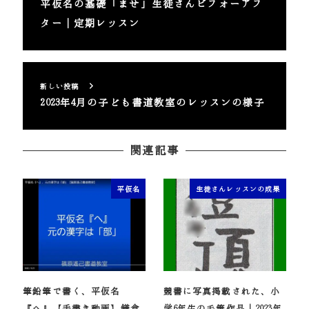
平仮名の基礎「ませ」生徒さんビフォーアフ
ター｜定期レッスン
新しい投稿
2023年4月の子ども書道教室のレッスンの様子
関連記事
平仮名
生徒さんレッスンの成果
筆鉛筆で書く、平仮名
競書に写真掲載された、小
『へ』【手書き動画】鎌倉
学6年生の毛筆作品｜2023年