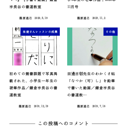
市長谷の書道教室
11月号
篠原遙己
2020.5.19
篠原遙己
2023.11.2
投稿日
投稿日
生徒さんレッスンの成果
その他
初めての競書課題で写真掲
田邊古邨先生のわかくさ帖
載された、小学生一年生の
「なつか（可）し」を鉛筆
硬筆作品／鎌倉市長谷の書
で書いた動画／鎌倉市長谷
道教室
の書道教…
篠原遙己
2019.12.19
篠原遙己
2019.7.16
投稿日
投稿日
この投稿へのコメント