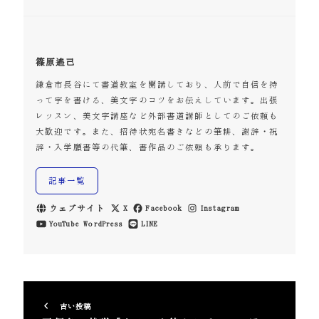
篠原遙己
鎌倉市長谷にて書道教室を開講しており、人前で自信を持
って字を書ける、美文字のコツをお伝えしています。出張
レッスン、美文字講座など外部書道講師としてのご依頼も
大歓迎です。また、招待状宛名書きなどの筆耕、謝辞・祝
辞・入学願書等の代筆、書作品のご依頼も承ります。
記事一覧
ウェブサイト
X
Facebook
Instagram
YouTube
WordPress
LINE
古い投稿