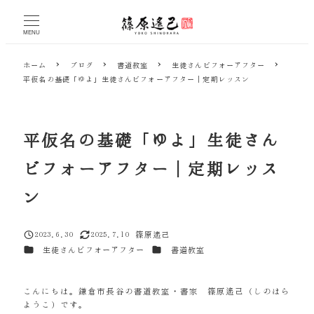
メ
イ
MENU
ン
コ
ホーム
ブログ
書道教室
生徒さんビフォーアフター
ン
平仮名の基礎「ゆよ」生徒さんビフォーアフター｜定期レッスン
テ
ン
ツ
へ
平仮名の基礎「ゆよ」生徒さん
移
動
ビフォーアフター｜定期レッス
ン
2023.6.30
2025.7.10
篠原遙己
投稿日
更新日
著
カテゴリー
カテゴリー
生徒さんビフォーアフター
書道教室
者
こんにちは。鎌倉市長谷の書道教室・書家 篠原遙己（しのはら
ようこ）です。