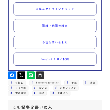
書作品オンラインショップ
筆耕・代筆の料金
各種お問い合わせ
Googleクチコミ投稿
平仮名
before-and-after
半紙
鎌倉
とりな歌
習い事
定期レッスン
書道教室
基礎
生徒さん
この記事を書いた人