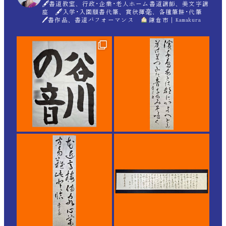
🖋書道教室、行政･企業･老人ホーム書道講師、美文字講
座 🖋入学･入園願書代筆、賞状揮毫、各種筆耕･代筆
🖊書作品、書道パフォーマンス
鎌倉市｜Kamakura