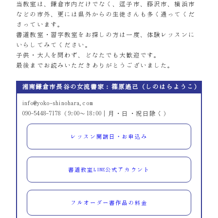
当教室は、鎌倉市内だけでなく、逗子市、藤沢市、横浜市
などの市外、更には県外からの生徒さんも多く通ってくだ
さっています。
書道教室・習字教室をお探しの方は一度、体験レッスンに
いらしてみてください。
子供・大人を問わず、どなたでも大歓迎です。
最後までお読みいただきありがとうございました。
湘南鎌倉市長谷の女流書家：篠原遙己（しのはらようこ）
info@yoko-shinohara.com
090-5448-7178（9:00～18:00｜月・日・祝日除く）
レッスン開講日・お申込み
書道教室LINE公式アカウント
フルオーダー書作品の料金