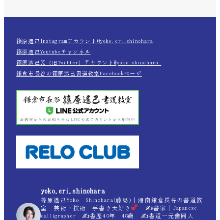
篠原遙己Instagramアカウント@yoko.eri.shinohara
篠原遙己Youtubeチャンネル
篠原遙己Ｘ（旧Twitter）アカウント@yoko_shinohara_
鎌倉市長谷の篠原遙己書道教室Facebookページ
yoko.eri.shinohara
篠原遙己Yoko Shinohara(藤島)｜湘南鎌倉長谷の書道教
室 芸術・技術 手書き大好き
✍
書家｜Japanese
calligrapher ✍
書歴40年 48歳 ✍
書道一元會同人