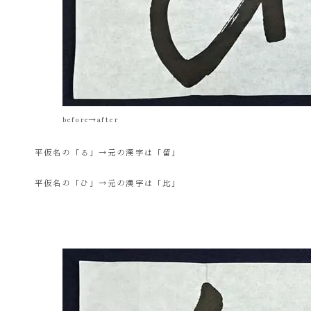
before→after
平仮名の「る」→元の漢字は「留」
平仮名の「ひ」→元の漢字は「比」