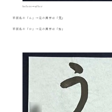
before→after
平仮名の「ん」→元の漢字は「无」
平仮名の「か」→元の漢字は「加」