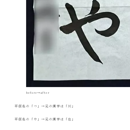
before→after
平仮名の「つ」→元の漢字は「川」
平仮名の「や」→元の漢字は「也」