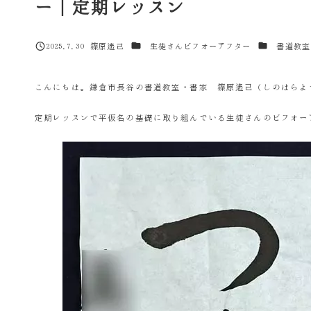
ー｜定期レッスン
カテゴリー
カテゴリー
2025.7.30
篠原遙己
生徒さんビフォーアフター
書道教室
投稿日
著
者
こんにちは。鎌倉市長谷の書道教室・書家 篠原遙己（しのはらよ
定期レッスンで平仮名の基礎に取り組んでいる生徒さんのビフォー