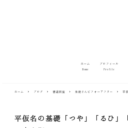
メ
イ
ン
コ
ン
テ
ン
ツ
へ
移
ホーム
プロフィール
動
Home
Profile
ホーム
ブログ
書道教室
生徒さんビフォーアフター
平
平仮名の基礎「つや」「るひ」