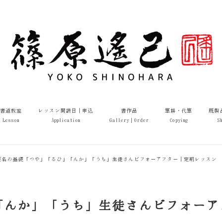
書道教室
レッスン開講日｜申込
書作品
筆耕・代筆
既製
Lesson
Application
Gallery｜Order
Copying
S
仮名の基礎「つや」「るひ」「んか」「うち」生徒さんビフォーアフター｜定期レッスン
「んか」「うち」生徒さんビフォーア