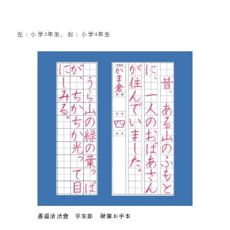
左：小学3年生、右：小学4年生
書道活法會 学生部 硬筆お手本