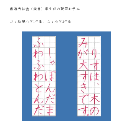
書道活法會（競書）学生部の硬筆お手本
左：幼児小学1年生、右：小学2年生