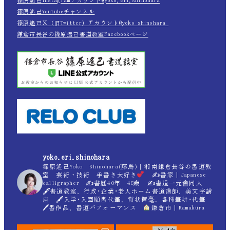
篠原遙己Instagramアカウント@yoko.eri.shinohara
篠原遙己Youtubeチャンネル
篠原遙己Ｘ（旧Twitter）アカウント@yoko_shinohara_
鎌倉市長谷の篠原遙己書道教室Facebookページ
yoko.eri.shinohara
篠原遙己Yoko Shinohara(藤島)｜湘南鎌倉長谷の書道教
室 芸術・技術 手書き大好き
✍
書家｜Japanese
calligrapher ✍
書歴40年 48歳 ✍
書道一元會同人
🖋書道教室、行政･企業･老人ホーム書道講師、美文字講
座 🖋入学･入園願書代筆、賞状揮毫、各種筆耕･代筆
🖊書作品、書道パフォーマンス
鎌倉市｜Kamakura