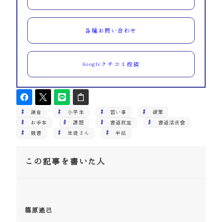
各種お問い合わせ
Googleクチコミ投稿
鎌倉
小学生
習い事
硬筆
お手本
課題
書道教室
書道活法會
競書
生徒さん
半紙
この記事を書いた人
篠原遙己