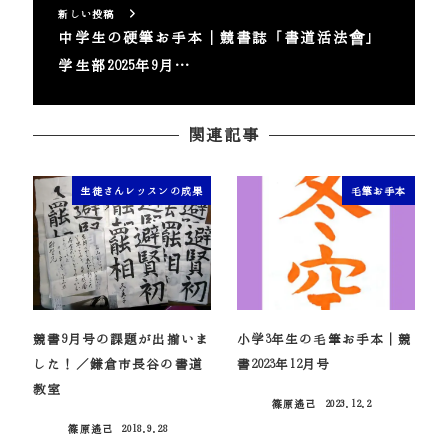
新しい投稿
中学生の硬筆お手本｜競書誌「書道活法會」
学生部2025年9月…
関連記事
生徒さんレッスンの成果
毛筆お手本
競書9月号の課題が出揃いま
小学3年生の毛筆お手本｜競
した！／鎌倉市長谷の書道
書2023年12月号
教室
篠原遙己
2023.12.2
投稿日
篠原遙己
2018.9.28
投稿日