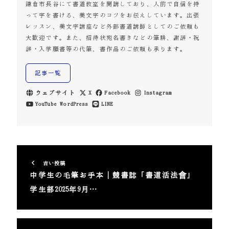
鎌倉市長谷にて書道教室を開講しており、人前で自信を持
って字を書ける、美文字のコツをお伝えしています。出張
レッスン、美文字講座など外部書道講師としてのご依頼も
大歓迎です。また、招待状宛名書きなどの筆耕、謝辞・祝
辞・入学願書等の代筆、書作品のご依頼も承ります。
記事一覧
ウェブサイト
X
Facebook
Instagram
YouTube
WordPress
LINE
古い投稿
中学生の毛筆お手本｜競書誌「書道活法會」
学生部2025年9月…