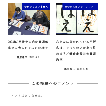
定期レッスン｜大人
生徒さんビフォーアフター
2023年1月後半の自宅書道教
右と左に分かれている平仮
室での大人レッスンの様子
名は、どっちの方が上で終
わる？／鎌倉市長谷の書道
篠原遙己
2023.5.9
投稿日
教室
篠原遙己
2018.7.21
投稿日
この投稿へのコメント
コメントはありません。