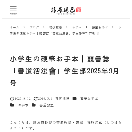
メ
イ
MENU
ン
コ
ホーム
ブログ
書道教室
お手本
硬筆お手本
小
ン
学生の硬筆お手本｜競書誌「書道活法會」学生部2025年9月号
テ
ン
ツ
へ
小学生の硬筆お手本｜競書誌
移
動
「書道活法會」学生部2025年9月
号
カテゴリー
2025.9.12
2026.3.4
篠原遙己
硬筆お手本
投稿日
更新日
著
カテゴリー
カテゴリー
お手本
書道教室
者
こんにちは。鎌倉市長谷の書道教室・書家 篠原遙己（しのはら
ようこ）です。