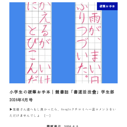
硬筆お手本
小学生の硬筆お手本｜競書誌「書道活法會」学生部
2026年6月号
▶生徒さん達へもし良かったら、Googleクチコミへ一言コメントをい
ただけませんでしょ […]
篠原遙己
2026.6.8