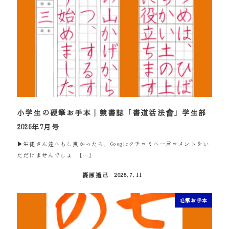
小学生の硬筆お手本｜競書誌「書道活法會」学生部
2026年7月号
▶生徒さん達へもし良かったら、Googleクチコミへ一言コメントをい
ただけませんでしょ […]
篠原遙己
2026.7.11
投稿日
毛筆お手本