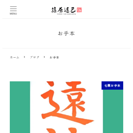
メ
イ
MENU
ン
コ
ン
お手本
テ
ン
ツ
へ
ホーム
ブログ
お手本
移
動
毛筆お手本