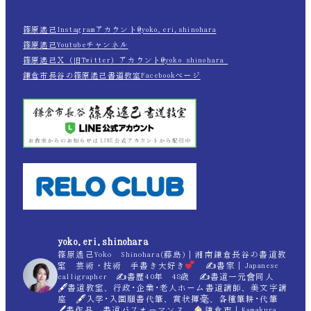
篠原遙己Instagramアカウント@yoko.eri.shinohara
篠原遙己Youtubeチャンネル
篠原遙己Ｘ（旧Twitter）アカウント@yoko_shinohara_
鎌倉市長谷の篠原遙己書道教室Facebookページ
yoko.eri.shinohara
篠原遙己Yoko Shinohara(藤島)｜湘南鎌倉長谷の書道教
室 芸術・技術 手書き大好き
✍
書家｜Japanese
calligrapher ✍
書歴40年 48歳 ✍
書道一元會同人
🖋書道教室、行政･企業･老人ホーム書道講師、美文字講
座 🖋入学･入園願書代筆、賞状揮毫、各種筆耕･代筆
🖊書作品、書道パフォーマンス
鎌倉市｜Kamakura