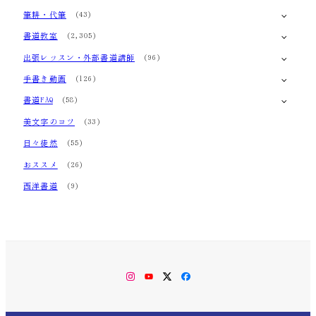
筆耕・代筆
(43)
書道教室
(2,305)
出張レッスン・外部書道講師
(96)
手書き動画
(126)
書道FAQ
(58)
美文字のコツ
(33)
日々徒然
(55)
おススメ
(26)
西洋書道
(9)
Instagram
YouTube
Twitter
Facebook