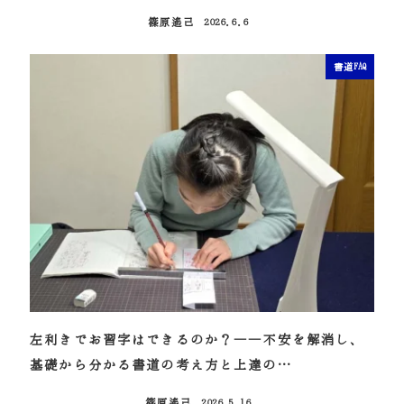
篠原遙己
2026.6.6
投稿日
書道FAQ
左利きでお習字はできるのか？――不安を解消し、
基礎から分かる書道の考え方と上達の…
篠原遙己
2026.5.16