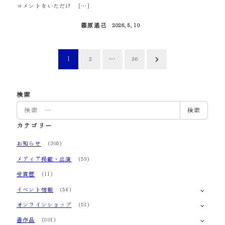
コメントをいただけ […]
篠原遙己
2026.5.10
投稿日
投
1
…
2
36
稿
の
検索
検
検索
ペ
索
カテゴリー
ー
お知らせ
(305)
ジ
メディア掲載・出演
(59)
送
受賞歴
(11)
り
イベント情報
(54)
オンラインショップ
(51)
書作品
(801)