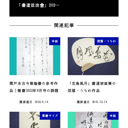
「書道活法會」202…
関連記事
半紙
団扇・うちわ
関戸本古今集臨書の参考作
「花鳥風月」書道家直筆の
品｜競書2022年8月号の課題
団扇・うちわ作品
篠原遙己
2022.8.14
篠原遙己
2021.12.14
投稿日
投稿日
葉書サイズ
半紙