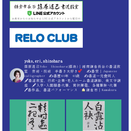
yoko.eri.shinohara
篠原遙己Yoko Shinohara(藤島)｜湘南鎌倉長谷の書道教
室 芸術・技術 手書き大好き
✍
書家｜Japanese
calligrapher ✍
書歴40年 48歳 ✍
書道一元會同人
🖋書道教室、行政･企業･老人ホーム書道講師、美文字講
座 🖋入学･入園願書代筆、賞状揮毫、各種筆耕･代筆
🖊書作品、書道パフォーマンス
鎌倉市｜Kamakura