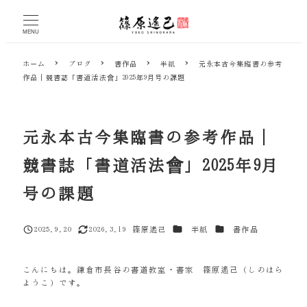
メ
イ
MENU
ン
コ
ホーム
ブログ
書作品
半紙
元永本古今集臨書の参考
ン
作品｜競書誌「書道活法會」2025年9月号の課題
テ
ン
ツ
へ
元永本古今集臨書の参考作品｜
移
動
競書誌「書道活法會」2025年9月
号の課題
カテゴリー
カテゴリー
2025.9.20
2026.3.19
篠原遙己
半紙
書作品
投稿日
更新日
著
者
こんにちは。鎌倉市長谷の書道教室・書家 篠原遙己（しのはら
ようこ）です。