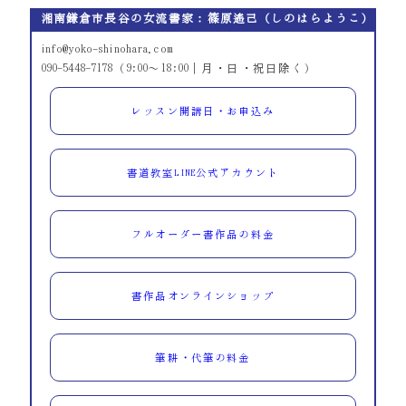
湘南鎌倉市長谷の女流書家：篠原遙己（しのはらようこ）
info@yoko-shinohara.com
090-5448-7178（9:00～18:00｜月・日・祝日除く）
レッスン開講日・お申込み
書道教室LINE公式アカウント
フルオーダー書作品の料金
書作品オンラインショップ
筆耕・代筆の料金