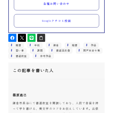
各種お問い合わせ
Googleクチコミ投稿
競書
半紙
鎌倉
臨書
作品
習い事
課題
書道活法會
関戸本古今集
書道教室
参考作品
この記事を書いた人
篠原遙己
鎌倉市長谷にて書道教室を開講しており、人前で自信を持
って字を書ける、美文字のコツをお伝えしています。出張