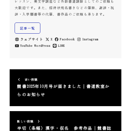
レッスン、美文字講座など外部書道講師としてのご依頼も
大歓迎です。また、招待状宛名書きなどの筆耕、謝辞・祝
辞・入学願書等の代筆、書作品のご依頼も承ります。
記事一覧
ウェブサイト
X
Facebook
Instagram
YouTube
WordPress
LINE
古い投稿
競書2025年10月号が届きました｜書道教室か
らのお知らせ
新しい投稿
半切（条幅）漢字・仮名 参考作品｜競書誌