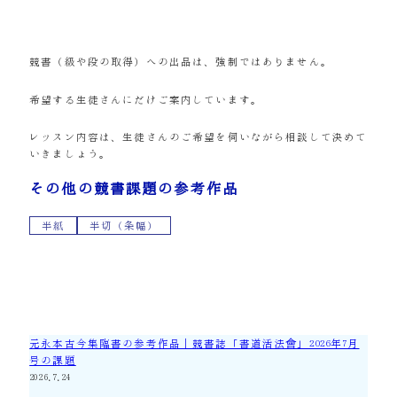
競書（級や段の取得）への出品は、強制ではありません。
希望する生徒さんにだけご案内しています。
レッスン内容は、生徒さんのご希望を伺いながら相談して決めて
いきましょう。
その他の競書課題の参考作品
半紙
半切（条幅）
元永本古今集臨書の参考作品｜競書誌「書道活法會」2026年7月
号の課題
2026.7.24