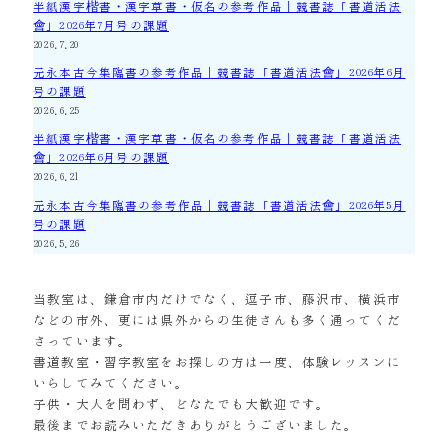
半紙漢字楷書・漢字草書・仮名の参考作品｜競書誌「書道活法
會」2026年7月号の課題
2026.7.20
元永本古今集臨書の参考作品｜競書誌「書道活法會」2026年6月
号の課題
2026.6.25
半紙漢字楷書・漢字草書・仮名の参考作品｜競書誌「書道活法
會」2026年6月号の課題
2026.6.21
元永本古今集臨書の参考作品｜競書誌「書道活法會」2026年5月
号の課題
2026.5.26
当教室は、鎌倉市内だけでなく、逗子市、藤沢市、横浜市
などの市外、更には県外からの生徒さんも多く通ってくだ
さっています。
書道教室・習字教室をお探しの方は一度、体験レッスンに
いらしてみてください。
子供・大人を問わず、どなたでも大歓迎です。
最後までお読みいただきありがとうございました。