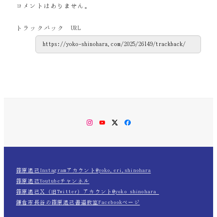
コメントはありません。
トラックバック URL
Instagram
YouTube
Twitter
Facebook
篠原遙己Instagramアカウント@yoko.eri.shinohara
篠原遙己Youtubeチャンネル
篠原遙己Ｘ（旧Twitter）アカウント@yoko_shinohara_
鎌倉市長谷の篠原遙己書道教室Facebookページ