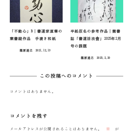
「不動心」B｜書道家直筆の
半紙仮名の参考作品｜競書
葉書縦作品 手漉き和紙
誌「書道活法會」2025年2月
号の課題
篠原遙己
2021.12.13
投稿日
篠原遙己
2025.2.20
投稿日
この投稿へのコメント
コメントはありません。
コメントを残す
メールアドレスが公開されることはありません。
※
が