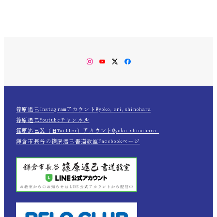
Instagram
YouTube
Twitter
Facebook
篠原遙己Instagramアカウント@yoko.eri.shinohara
篠原遙己Youtubeチャンネル
篠原遙己Ｘ（旧Twitter）アカウント@yoko_shinohara_
鎌倉市長谷の篠原遙己書道教室Facebookページ