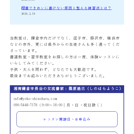
楷書できれいに書けない原因と整える練習法とは？
2026.2.16
当教室は、鎌倉市内だけでなく、逗子市、藤沢市、横浜市
などの市外、更には県外からの生徒さんも多く通ってくだ
さっています。
書道教室・習字教室をお探しの方は一度、体験レッスンに
いらしてみてください。
子供・大人を問わず、どなたでも大歓迎です。
最後までお読みいただきありがとうございました。
湘南鎌倉市長谷の女流書家：篠原遙己（しのはらようこ）
info@yoko-shinohara.com
090-5448-7178（9:00～18:00｜月・日・祝日除く）
レッスン開講日・お申込み