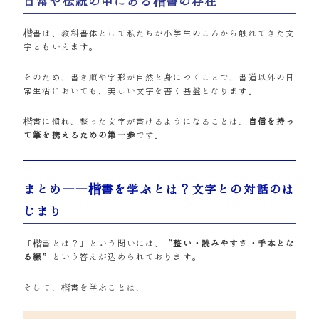
日常や伝統の中にある楷書の存在
楷書は、教科書体として私たちが小学生のころから触れてきた文
字ともいえます。
そのため、書き順や字形が自然と身につくことで、書道以外の日
常生活においても、美しい文字を書く基盤となります。
楷書に慣れ、整った文字が書けるようになることは、
自信を持っ
て筆を携えるための第一歩
です。
まとめ――楷書を学ぶとは？文字との対話のは
じまり
「楷書とは？」という問いには、
“整い・読みやすさ・手本とな
る線”
という答えが込められております。
そして、楷書を学ぶことは、