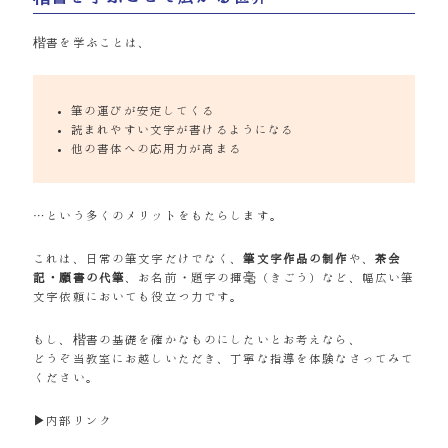
楷書を学ぶことは、
筆の運びが安定してくる
読まれやすい文字が書けるようになる
他の書体への応用力が高まる
…という多くのメリットをもたらします。
これは、日常の筆文字だけでなく、
筆文字作品の制作
や、
茶会
記・願書の代筆
、お名前・題字の揮毫（きごう）など、幅広い筆
文字依頼においても役立つ力です。
もし、楷書の基礎を確かなものにしたいとお考えなら、
どうぞ当教室にお越しいただき、丁寧な指導を体験なさってみて
ください。
▶内部リンク