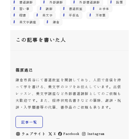
書道講師
外部講師
外部書道講師
鉛筆
習い事
講師
書道教室
お手本
楷書
美文字
平仮名
万年筆
美文字講座
鎌倉
この記事を書いた人
篠原遙己
鎌倉市長谷にて書道教室を開講しており、人前で自信を持
って字を書ける、美文字のコツをお伝えしています。出張
レッスン、美文字講座など外部書道講師としてのご依頼も
大歓迎です。また、招待状宛名書きなどの筆耕、謝辞・祝
辞・入学願書等の代筆、書作品のご依頼も承ります。
記事一覧
ウェブサイト
X
Facebook
Instagram