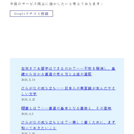
今後のサービス向上に活かしたいと考えております：
Googleクチコミ投稿
左利きでお習字はできるのか？――不安を解消し、基
礎から分かる書道の考え方と上達の道筋
2026.5.16
ひらがなの成り立ち――日本人の美意識が生んだやさ
しい文字
2026.4.28
楷書とは？――書道の基本となる書体と、その意味
2026.4.8
ひらがなの成り立ちとは？―美しく書くために、まず
知っておきたいこと
2026.3.30