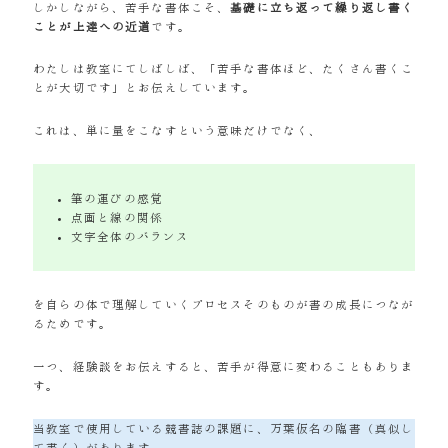
しかしながら、苦手な書体こそ、
基礎に立ち返って繰り返し書く
ことが上達への近道
です。
わたしは教室にてしばしば、「苦手な書体ほど、たくさん書くこ
とが大切です」とお伝えしています。
これは、単に量をこなすという意味だけでなく、
筆の運びの感覚
点画と線の関係
文字全体のバランス
を自らの体で理解していくプロセスそのものが書の成長につなが
るためです。
一つ、経験談をお伝えすると、苦手が得意に変わることもありま
す。
当教室で使用している競書誌の課題に、万葉仮名の臨書（真似し
て書く）があります。