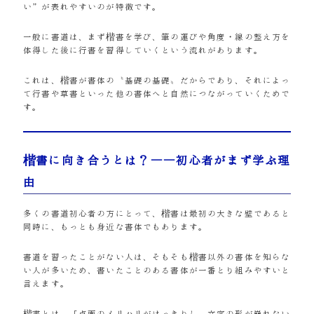
い”が表れやすいのが特徴です。
一般に書道は、まず楷書を学び、筆の運びや角度・線の整え方を
体得した後に行書を習得していくという流れがあります。
これは、楷書が書体の〝基礎の基礎〟だからであり、それによっ
て行書や草書といった他の書体へと自然につながっていくためで
す。
楷書に向き合うとは？――初心者がまず学ぶ理
由
多くの書道初心者の方にとって、楷書は最初の大きな壁であると
同時に、もっとも身近な書体でもあります。
書道を習ったことがない人は、そもそも楷書以外の書体を知らな
い人が多いため、書いたことのある書体が一番とり組みやすいと
言えます。
楷書とは、「点画のメリハリがはっきりし、文字の形が崩れない