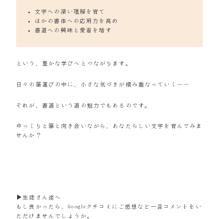
文字への深い理解を育て
ほかの書体への応用力を高め
書道への興味と愛着を増す
という、豊かな学びへとつながります。
日々の筆運びの中に、小さな気づきが積み重なっていく――
それが、書道という道の魅力でもあるのです。
ゆっくりと筆と向き合いながら、あなたらしい文字を育んでみま
せんか？
▶生徒さん達へ
もし良かったら、Googleクチコミにご感想など一言コメントをい
ただけませんでしょうか。