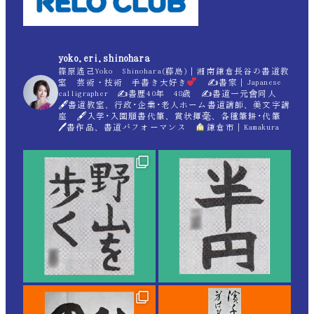
yoko.eri.shinohara
篠原遙己Yoko Shinohara(藤島)｜湘南鎌倉長谷の書道教
室 芸術・技術 手書き大好き
✍
書家｜Japanese
calligrapher ✍
書歴40年 48歳 ✍
書道一元會同人
🖋書道教室、行政･企業･老人ホーム書道講師、美文字講
座 🖋入学･入園願書代筆、賞状揮毫、各種筆耕･代筆
🖊書作品、書道パフォーマンス
鎌倉市｜Kamakura