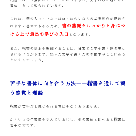
書体」として知られています。
これは、筆の入り・止め・はね・はらいなどの基礎動作が反映さ
書の基礎をしっかりと身につ
れやすい書体でもあるため、
ける上で最良の学びの入口
となります。
また、楷書の基本を理解することは、日常で文字を書く際の美し
さにもつながります。整った文字を書くための根本がここにある
といえるでしょう。
苦手な書体に向き合う方法――楷書を通して養
う感覚と理論
楷書が苦手だと感じられる方は少なくありません。
かくいう長年書道を学んでいる私も、他の書体と比べると楷書は
苦手な方です。