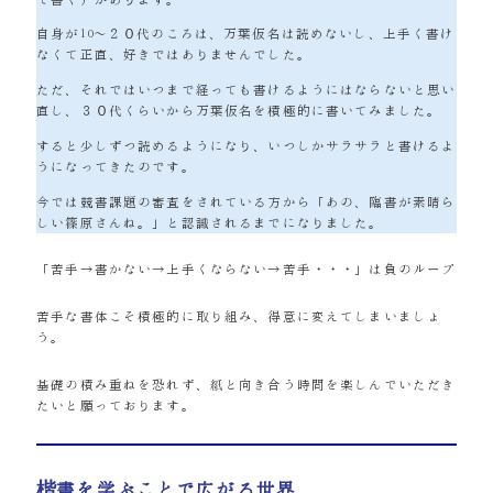
自身が10～２０代のころは、万葉仮名は読めないし、上手く書け
なくて正直、好きではありませんでした。
ただ、それではいつまで経っても書けるようにはならないと思い
直し、３０代くらいから万葉仮名を積極的に書いてみました。
すると少しずつ読めるようになり、いつしかサラサラと書けるよ
うになってきたのです。
今では競書課題の審査をされている方から「あの、臨書が素晴ら
しい篠原さんね。」と認識されるまでになりました。
「苦手→書かない→上手くならない→苦手・・・」は負のループ
苦手な書体こそ積極的に取り組み、得意に変えてしまいましょ
う。
基礎の積み重ねを恐れず、紙と向き合う時間を楽しんでいただき
たいと願っております。
楷書を学ぶことで広がる世界