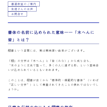
書道教室のご案内
生徒さんのお声
お問合せ
書体の名前に込められた意味――「木へんに
皆」とは？
楷書という言葉には、実は興味深い由来がございます。
「楷」の文字は「木へん」と「皆（みな）」から成り立ち、
〝木のように丈夫で整って、多くの人に通ずる形〟という意味合
いが込められているともいわれます。
このことは、楷書が古くから“標準的・模範的な書体”（いわば
“正しい文字”）として尊重されてきたことの表れではないでし
ょうか。