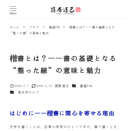
メ
イ
MENU
ン
コ
ホーム
ブログ
書道FAQ
楷書とは？――書の基礎となる
ン
“整った線”の意味と魅力
テ
ン
ツ
へ
楷書とは？――書の基礎となる
移
動
“整った線”の意味と魅力
カテゴリー
2026.2.7
2026.2.10
篠原遙己
書道FAQ
投稿日
更新日
著
カテゴリー
美文字のコツ
者
はじめに――楷書に関心を寄せる理由
文字を書くことは、日常の所作のひとつですが、筆で書くとき、