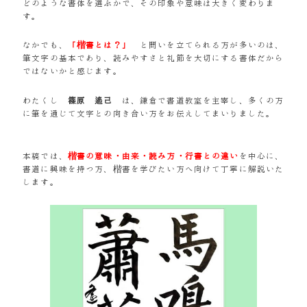
どのような書体を選ぶかで、その印象や意味は大きく変わりま
す。
なかでも、
「楷書とは？」
と問いを立てられる方が多いのは、
筆文字の基本であり、読みやすさと礼節を大切にする書体だから
ではないかと感じます。
わたくし
篠原 遙己
は、鎌倉で書道教室を主宰し、多くの方
に筆を通じて文字との向き合い方をお伝えしてまいりました。
本稿では、
楷書の意味・由来・読み方・行書との違い
を中心に、
書道に興味を持つ方、楷書を学びたい方へ向けて丁寧に解説いた
します。