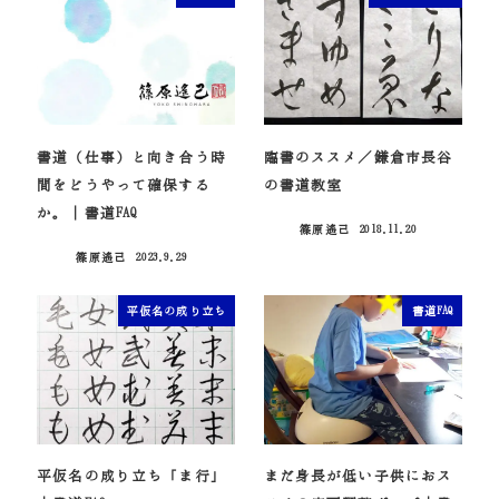
書道（仕事）と向き合う時
臨書のススメ／鎌倉市長谷
間をどうやって確保する
の書道教室
か。｜書道FAQ
篠原遙己
2018.11.20
投稿日
篠原遙己
2023.9.29
投稿日
平仮名の成り立ち
書道FAQ
平仮名の成り立ち「ま行」
まだ身長が低い子供におス