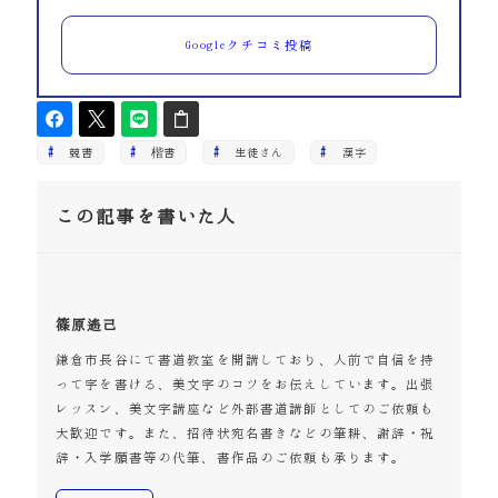
Googleクチコミ投稿
競書
楷書
生徒さん
漢字
この記事を書いた人
篠原遙己
鎌倉市長谷にて書道教室を開講しており、人前で自信を持
って字を書ける、美文字のコツをお伝えしています。出張
レッスン、美文字講座など外部書道講師としてのご依頼も
大歓迎です。また、招待状宛名書きなどの筆耕、謝辞・祝
辞・入学願書等の代筆、書作品のご依頼も承ります。