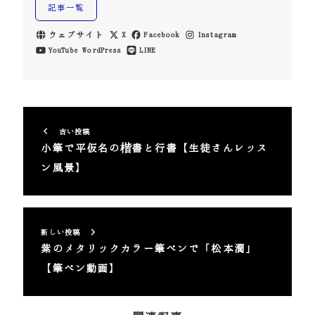
記事一覧
ウェブサイト
X
Facebook
Instagram
YouTube
WordPress
LINE
古い投稿
小筆で平仮名の楷書と行書【生徒さんレッス
ン風景】
新しい投稿
紫のメタリックカラー筆ペンで「松本潤」
【筆ペン動画】