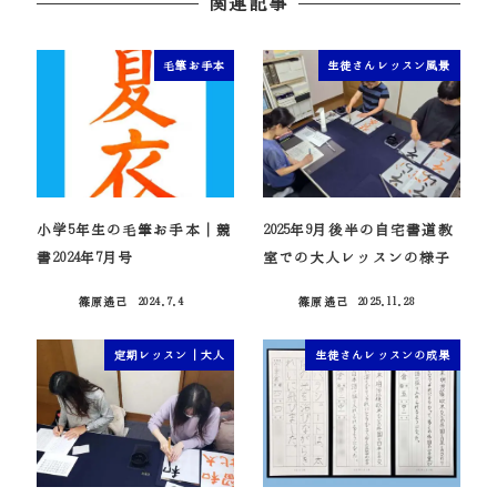
関連記事
毛筆お手本
生徒さんレッスン風景
小学5年生の毛筆お手本｜競
2025年9月後半の自宅書道教
書2024年7月号
室での大人レッスンの様子
篠原遙己
2024.7.4
篠原遙己
2025.11.28
投稿日
投稿日
定期レッスン｜大人
生徒さんレッスンの成果