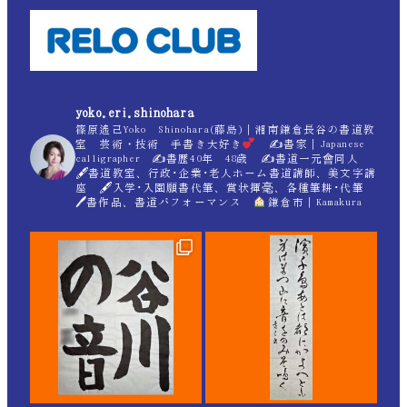
yoko.eri.shinohara
篠原遙己Yoko Shinohara(藤島)｜湘南鎌倉長谷の書道教
室 芸術・技術 手書き大好き
✍
書家｜Japanese
calligrapher ✍
書歴40年 48歳 ✍
書道一元會同人
🖋書道教室、行政･企業･老人ホーム書道講師、美文字講
座 🖋入学･入園願書代筆、賞状揮毫、各種筆耕･代筆
🖊書作品、書道パフォーマンス
鎌倉市｜Kamakura