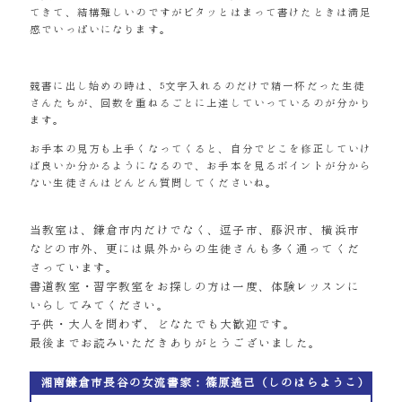
てきて、結構難しいのですがピタッとはまって書けたときは満足
感でいっぱいになります。
競書に出し始めの時は、5文字入れるのだけで精一杯だった生徒
さんたちが、回数を重ねるごとに上達していっているのが分かり
ます。
お手本の見方も上手くなってくると、自分でどこを修正していけ
ば良いか分かるようになるので、お手本を見るポイントが分から
ない生徒さんはどんどん質問してくださいね。
当教室は、鎌倉市内だけでなく、逗子市、藤沢市、横浜市
などの市外、更には県外からの生徒さんも多く通ってくだ
さっています。
書道教室・習字教室をお探しの方は一度、体験レッスンに
いらしてみてください。
子供・大人を問わず、どなたでも大歓迎です。
最後までお読みいただきありがとうございました。
湘南鎌倉市長谷の女流書家：篠原遙己（しのはらようこ）