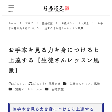
メ
イ
MENU
ン
コ
ホーム
ブログ
書道教室
生徒さんレッスン風景
お手
ン
本を見る力を身につけると上達する【生徒さんレッスン風景】
テ
ン
ツ
へ
お手本を見る力を身につけると
移
動
上達する【生徒さんレッスン風
景】
カテゴリー
2018.5.21
2018.8.19
篠原遙己
生徒さんレッスン風景
投稿日
更新日
著
カテゴリー
カテゴリー
定期レッスン｜大人
書道教室
者
お手本を見る力を身につけると上達する