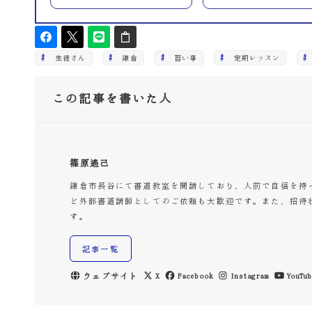
生徒さん
鎌倉
習い事
定期レッスン
この記事を書いた人
篠原遙己
鎌倉市長谷にて書道教室を開講しており、人前で自信を持
ど外部書道講師としてのご依頼も大歓迎です。また、招待
す。
記事一覧
ウェブサイト
X
Facebook
Instagram
YouTub