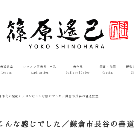
書道教室
レッスン開講日｜申込
書作品
筆耕・代筆
既製
Lesson
Application
Gallery｜Order
Copying
S
年6月下旬の定期レッスンはこんな感じでした／鎌倉市長谷の書道教室
ンはこんな感じでした／鎌倉市長谷の書