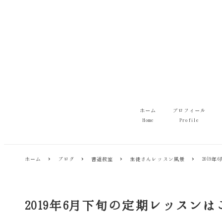
メ
イ
ン
コ
ン
テ
ン
ツ
へ
移
ホーム
プロフィール
動
Home
Profile
ホーム
ブログ
書道教室
生徒さんレッスン風景
2019
2019年6月下旬の定期レッス