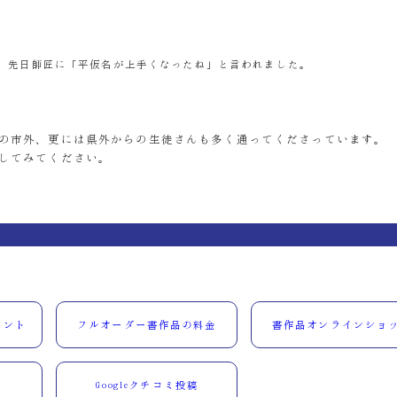
、先日師匠に「平仮名が上手くなったね」と言われました。
の市外、更には県外からの生徒さんも多く通ってくださっています。
してみてください。
ウント
フルオーダー書作品の料金
書作品オンラインショ
Googleクチコミ投稿