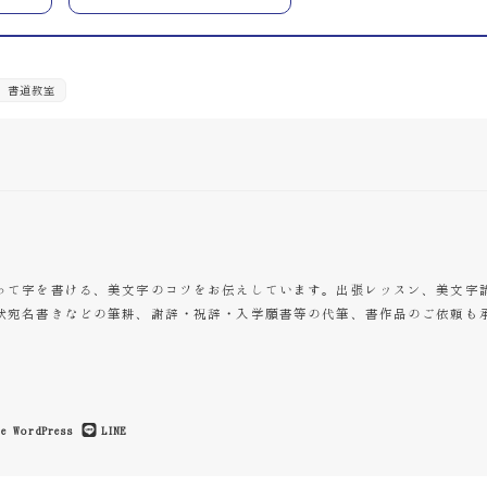
書道教室
って字を書ける、美文字のコツをお伝えしています。出張レッスン、美文字
状宛名書きなどの筆耕、謝辞・祝辞・入学願書等の代筆、書作品のご依頼も
e
WordPress
LINE