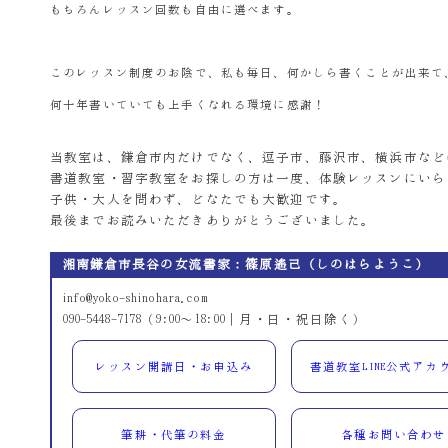
もちろんレッスン回数も自由に選べます。
このレッスン制度のお陰で、私も毎日、何かしら書くことが出来て
何十年書いていても上手くなれる環境に感謝！
当教室は、鎌倉市内だけでなく、逗子市、藤沢市、横浜市など
書道教室・習字教室をお探しの方は一度、体験レッスンにいら
子供・大人を問わず、どなたでも大歓迎です。
最後までお読みいただきありがとうございました。
湘南鎌倉市長谷の女流書家：篠原遙己（しのはらようこ）
info@yoko-shinohara.com
090-5448-7178（9:00～18:00｜月・日・祝日除く）
レッスン開講日・お申込み
書道教室LINE公式アカ
筆耕・代筆の料金
各種お問い合わせ