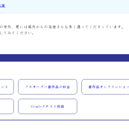
出演
の市外、更には県外からの生徒さんも多く通ってくださっています。
してみてください。
ウント
フルオーダー書作品の料金
書作品オンラインショ
Googleクチコミ投稿