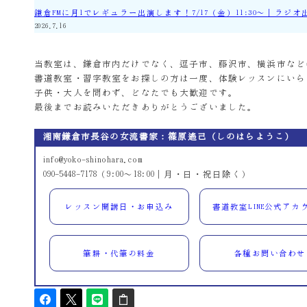
鎌倉FMに月1でレギュラー出演します！7/17（金）11:30～｜ラジオ
2026.7.16
当教室は、鎌倉市内だけでなく、逗子市、藤沢市、横浜市など
書道教室・習字教室をお探しの方は一度、体験レッスンにいら
子供・大人を問わず、どなたでも大歓迎です。
最後までお読みいただきありがとうございました。
湘南鎌倉市長谷の女流書家：篠原遙己（しのはらようこ）
info@yoko-shinohara.com
090-5448-7178（9:00～18:00｜月・日・祝日除く）
レッスン開講日・お申込み
書道教室LINE公式アカ
筆耕・代筆の料金
各種お問い合わせ