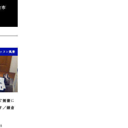
倉市
ッスン風景
ぐ競書に
す／鎌倉
15