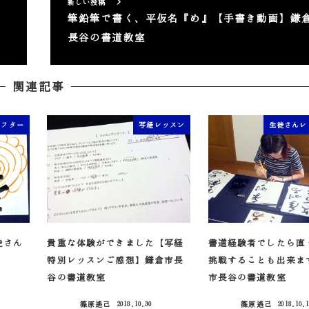
新しい投稿
筆鉛筆で書く、平仮名『め』【手書き動画】鎌
長谷の書道教室
関連記事
アフター
写経レッスン
生徒さんレ
徒さん
貴重な体験ができました【写経
書道経験者でしたら直
特別レッスンご感想】鎌倉市長
挑戦することも出来ま
谷の書道教室
市長谷の書道教室
篠原遙己
2018.10.30
篠原遙己
2018.10.