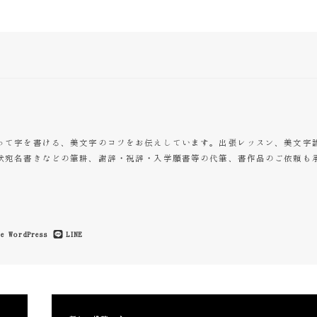
って字を書ける、美文字のコツをお伝えしています。出張レッスン、美文字
状宛名書きなどの筆耕、謝辞・祝辞・入学願書等の代筆、書作品のご依頼も
e
WordPress
LINE