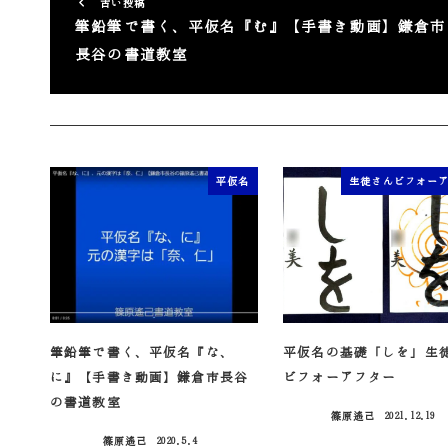
古い投稿
筆鉛筆で書く、平仮名『む』【手書き動画】鎌倉市
長谷の書道教室
平仮名
生徒さんビフォー
筆鉛筆で書く、平仮名『な、
平仮名の基礎「しを」生
に』【手書き動画】鎌倉市長谷
ビフォーアフター
の書道教室
篠原遙己
2021.12.19
投稿日
篠原遙己
2020.5.4