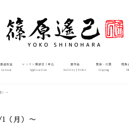
書道教室
レッスン開講日｜申込
書作品
筆耕・代筆
既製
Lesson
Application
Gallery｜Order
Copying
S
月）～
/1（月）～