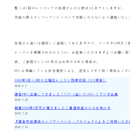
暫くは1回のレッスンでの生徒さんの人数は2人までとしますが、
可能な限りマンツーマンレッスンで対面にならないよう調整いたし
生徒さん達には個別にご連絡しておりますので、メールやLINEをご
レッスンを再開されるかどうか、お返事いただきますようお願い致
尚、ご連絡なしに3か月以上お休みされた場合は、
HPにも掲載している休会規定により、退会とさせて頂く場合もござ
2026年8月～9月の土曜日レッスン残席状況（8/2更新）
2026.8.2
鎌倉FMに出演してきました！7/17（金）11:30～｜ラジオ出演
2026.7.25
競書2026年8月号が届きました｜書道教室からのお知らせ
2026.7.19
『鎌倉市放課後エンパワーメント・プロジェクト』をご利用いただ
2026.7.18