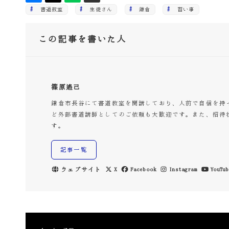
書道教室
生徒さん
鎌倉
習い事
この記事を書いた人
篠原遙己
鎌倉市長谷にて書道教室を開講しており、人前で自信を持
ど外部書道講師としてのご依頼も大歓迎です。また、招待
す。
記事一覧
ウェブサイト
X
Facebook
Instagram
YouTub