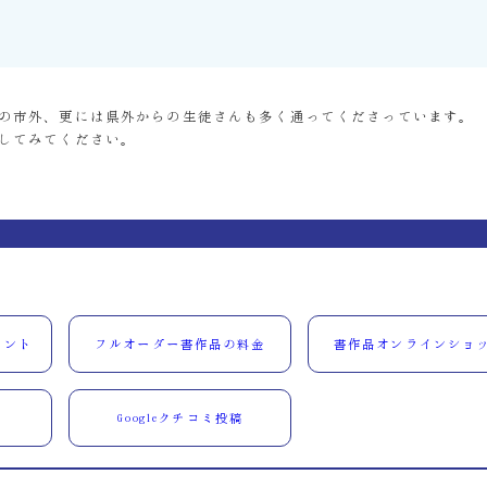
の市外、更には県外からの生徒さんも多く通ってくださっています。
してみてください。
ウント
フルオーダー書作品の料金
書作品オンラインショ
Googleクチコミ投稿