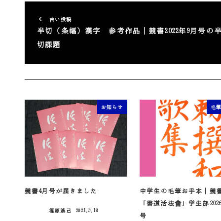
古い投稿
半切（条幅）漢字 参考作品｜競書2022年9月号の
切課題
お知らせ
毛
競書4月号が届きました
中学生の毛筆お手本｜競
「書道活法會」学生部202
篠原遙己
2021.3.18
投稿日
号