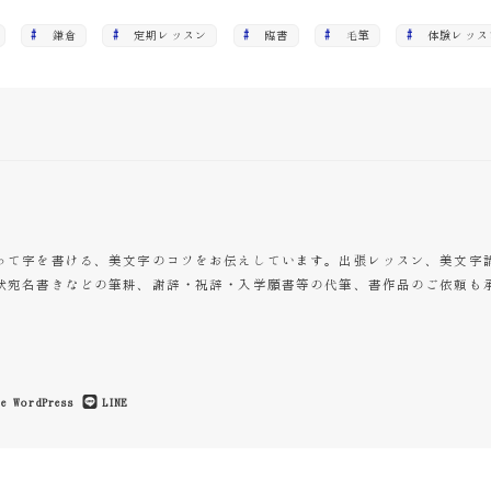
鎌倉
定期レッスン
臨書
毛筆
体験レッス
って字を書ける、美文字のコツをお伝えしています。出張レッスン、美文字
状宛名書きなどの筆耕、謝辞・祝辞・入学願書等の代筆、書作品のご依頼も
e
WordPress
LINE