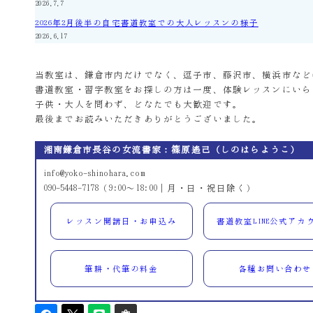
2026.7.7
2026年2月後半の自宅書道教室での大人レッスンの様子
2026.6.17
当教室は、鎌倉市内だけでなく、逗子市、藤沢市、横浜市など
書道教室・習字教室をお探しの方は一度、体験レッスンにいら
子供・大人を問わず、どなたでも大歓迎です。
最後までお読みいただきありがとうございました。
湘南鎌倉市長谷の女流書家：篠原遙己（しのはらようこ）
info@yoko-shinohara.com
090-5448-7178（9:00～18:00｜月・日・祝日除く）
レッスン開講日・お申込み
書道教室LINE公式アカ
筆耕・代筆の料金
各種お問い合わせ