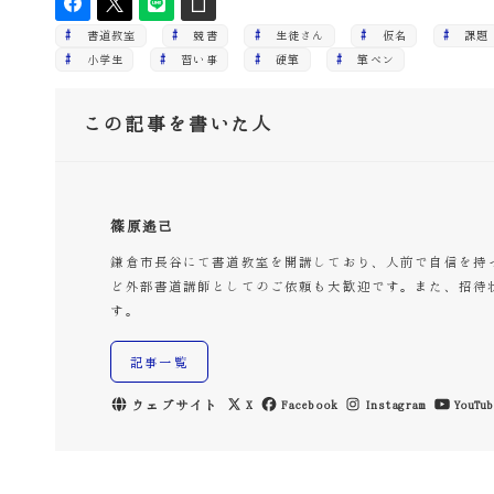
書道教室
競書
生徒さん
仮名
課題
小学生
習い事
硬筆
筆ペン
この記事を書いた人
篠原遙己
鎌倉市長谷にて書道教室を開講しており、人前で自信を持
ど外部書道講師としてのご依頼も大歓迎です。また、招待
す。
記事一覧
ウェブサイト
X
Facebook
Instagram
YouTub