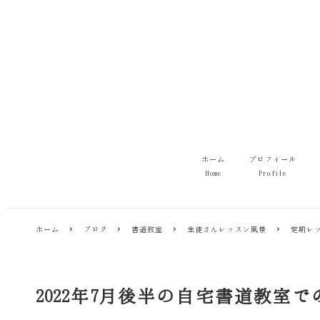
メ
イ
ン
コ
ン
テ
ン
ツ
へ
移
ホーム
プロフィール
動
Home
Profile
ホーム
ブログ
書道教室
生徒さんレッスン風景
定期レ
2022年7月後半の自宅書道教室