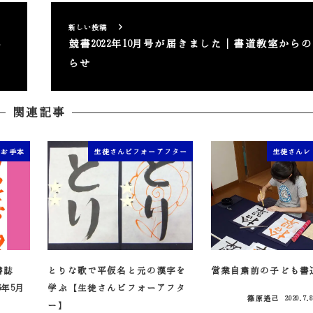
新しい投稿
半
競書2022年10月号が届きました｜書道教室から
らせ
関連記事
筆お手本
生徒さんビフォーアフター
生徒さんレ
書誌
とりな歌で平仮名と元の漢字を
営業自粛前の子ども書
6年5月
学ぶ【生徒さんビフォーアフタ
篠原遙己
2020.7.
投稿日
ー】