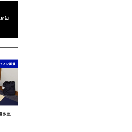
のお知
ッスン風景
道教室
8