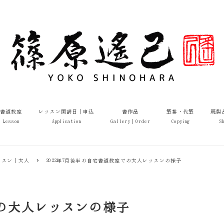
書道教室
レッスン開講日｜申込
書作品
筆耕・代筆
既製
Lesson
Application
Gallery｜Order
Copying
S
ッスン｜大人
2022年7月後半の自宅書道教室での大人レッスンの様子
での大人レッスンの様子