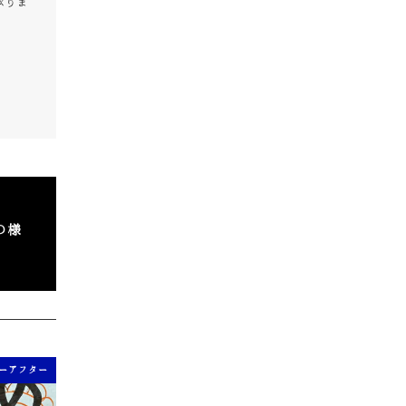
承りま
の様
ーアフター