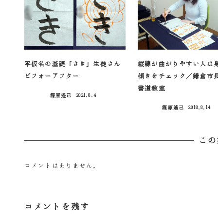
平仮名の基礎「さき」生徒さん
縦線が曲がりやすい人は
ビフォーアフター
傾きをチェック／鎌倉市
書道教室
篠原遙己
2021.8.4
投稿日
篠原遙己
2018.8.14
投稿日
この
コメントはありません。
コメントを残す