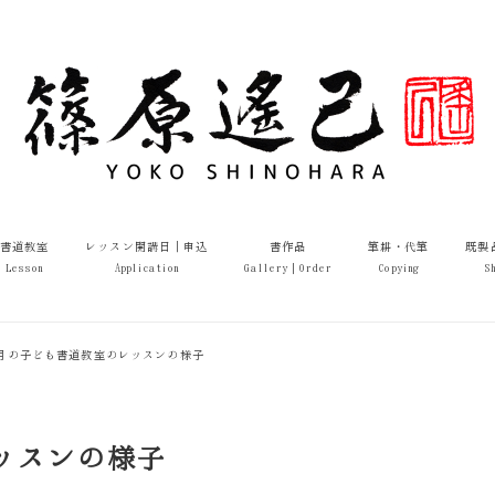
書道教室
レッスン開講日｜申込
書作品
筆耕・代筆
既製
Lesson
Application
Gallery｜Order
Copying
S
年2月の子ども書道教室のレッスンの様子
レッスンの様子