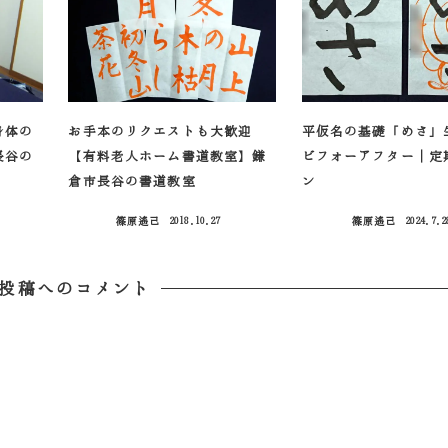
身体の
お手本のリクエストも大歓迎
平仮名の基礎「めさ」
長谷の
【有料老人ホーム書道教室】鎌
ビフォーアフター｜定
倉市長谷の書道教室
ン
篠原遙己
2018.10.27
篠原遙己
2024.7.2
投稿日
投稿日
投稿へのコメント