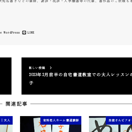
状宛名書きなどの筆耕、謝辞・祝辞・入学願書等の代筆、書作品のご依頼も
e
WordPress
LINE
新しい投稿
2023年2月前半の自宅書道教室での大人レッスン
子
関連記事
ン｜大人
有料老人ホーム書道講師
生徒さんビフォ