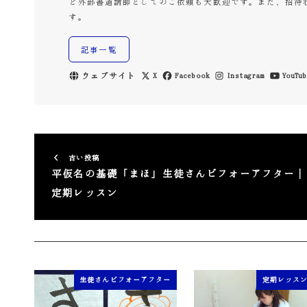
ど外部書道講師としてのご依頼も大歓迎です。また、招待
す。
記事一覧
ウェブサイト
X
Facebook
Instagram
YouTub
古い投稿
平仮名の基礎「まほ」生徒さんビフォーアフター｜
定期レッスン
生徒さんビフォーアフター
定期レッス