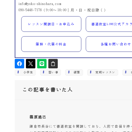
info@yoko-shinohara.com
090-5448-7178（9:00～18:00｜月・日・祝日除く）
レッスン開講日・お申込み
書道教室LINE公式アカ
筆耕・代筆の料金
各種お問い合わせ
小学生
習い事
硬筆
定期レッスン
この記事を書いた人
篠原遙己
鎌倉市長谷にて書道教室を開講しており、人前で自信を持