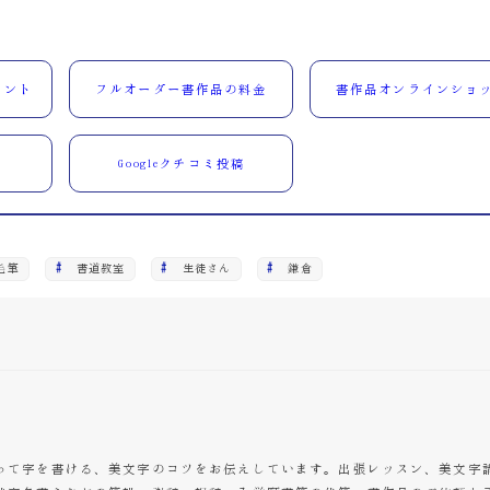
ウント
フルオーダー書作品の料金
書作品オンラインショ
Googleクチコミ投稿
毛筆
書道教室
生徒さん
鎌倉
って字を書ける、美文字のコツをお伝えしています。出張レッスン、美文字