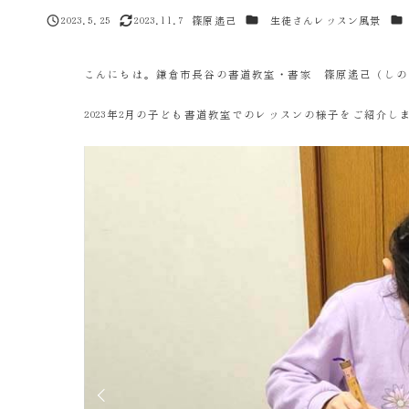
カテゴリー
カ
2023.5.25
2023.11.7
篠原遙己
生徒さんレッスン風景
投稿日
更新日
著
者
こんにちは。鎌倉市長谷の書道教室・書家 篠原遙己（しの
2023年2月の子ども書道教室でのレッスンの様子をご紹介し