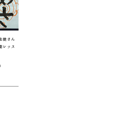
生徒さん
期レッス
8