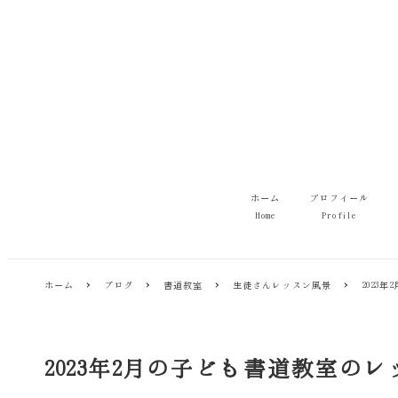
メ
イ
ン
コ
ン
テ
ン
ツ
へ
移
ホーム
プロフィール
動
Home
Profile
ホーム
ブログ
書道教室
生徒さんレッスン風景
2023
2023年2月の子ども書道教室の