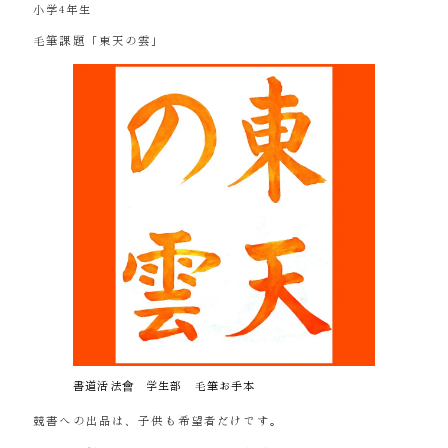
小学4年生
毛筆課題「東天の雲」
書道活法會 学生部 毛筆お手本
競書への出品は、子供も希望者だけです。