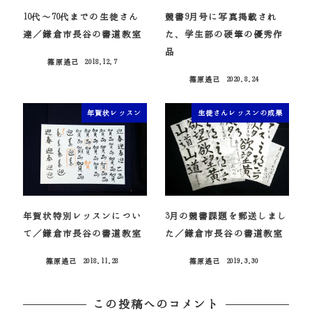
10代～70代までの生徒さん
競書9月号に写真掲載され
達／鎌倉市長谷の書道教室
た、学生部の硬筆の優秀作
品
篠原遙己
2018.12.7
投稿日
篠原遙己
2020.8.24
投稿日
年賀状レッスン
生徒さんレッスンの成果
年賀状特別レッスンについ
3月の競書課題を郵送しまし
て／鎌倉市長谷の書道教室
た／鎌倉市長谷の書道教室
篠原遙己
2018.11.28
篠原遙己
2019.3.30
投稿日
投稿日
この投稿へのコメント