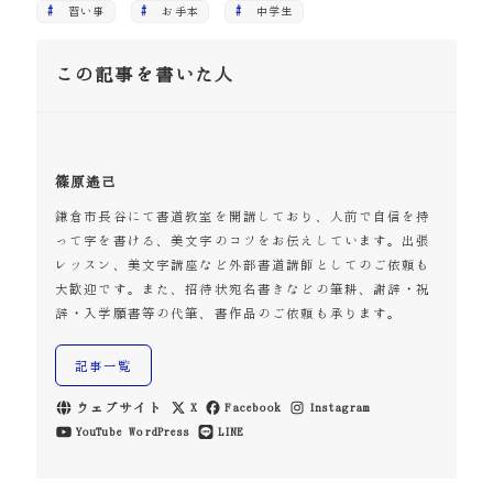
習い事
お手本
中学生
この記事を書いた人
篠原遙己
鎌倉市長谷にて書道教室を開講しており、人前で自信を持
って字を書ける、美文字のコツをお伝えしています。出張
レッスン、美文字講座など外部書道講師としてのご依頼も
大歓迎です。また、招待状宛名書きなどの筆耕、謝辞・祝
辞・入学願書等の代筆、書作品のご依頼も承ります。
記事一覧
ウェブサイト
X
Facebook
Instagram
YouTube
WordPress
LINE