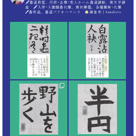
🖋書道教室、行政･企業･老人ホーム書道講師、美文字講
座 🖋入学･入園願書代筆、賞状揮毫、各種筆耕･代筆
🖊書作品、書道パフォーマンス
鎌倉市｜Kamakura