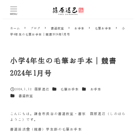
メ
イ
MENU
ン
コ
ホーム
ブログ
書道教室
お手本
毛筆お手本
小
ン
学4年生の毛筆お手本｜競書2024年1月号
テ
ン
ツ
へ
小学4年生の毛筆お手本｜競書
移
動
2024年1月号
カテゴリー
カテゴリー
2024.1.12
篠原遙己
毛筆お手本
お手本
投稿日
著
カテゴリー
書道教室
者
こんにちは。鎌倉市長谷の書道教室・書家 篠原遙己（しのはら
ようこ）です。
書道活法會（競書）学生部の毛筆お手本