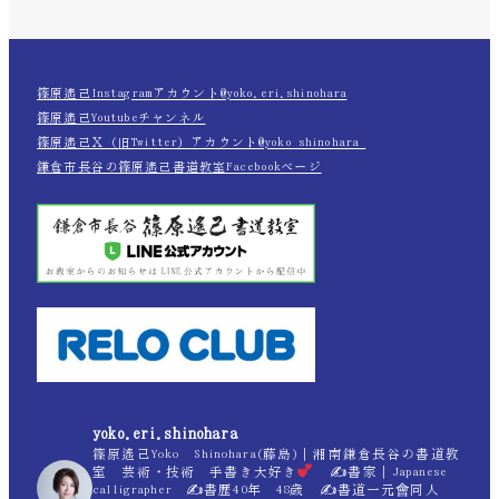
篠原遙己Instagramアカウント@yoko.eri.shinohara
篠原遙己Youtubeチャンネル
篠原遙己Ｘ（旧Twitter）アカウント@yoko_shinohara_
鎌倉市長谷の篠原遙己書道教室Facebookページ
yoko.eri.shinohara
篠原遙己Yoko Shinohara(藤島)｜湘南鎌倉長谷の書道教
室 芸術・技術 手書き大好き
✍
書家｜Japanese
calligrapher ✍
書歴40年 48歳 ✍
書道一元會同人