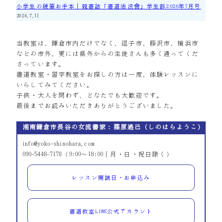
小学生の硬筆お手本｜競書誌「書道活法會」学生部2026年7月号
2026.7.11
当教室は、鎌倉市内だけでなく、逗子市、藤沢市、横浜市
などの市外、更には県外からの生徒さんも多く通ってくだ
さっています。
書道教室・習字教室をお探しの方は一度、体験レッスンに
いらしてみてください。
子供・大人を問わず、どなたでも大歓迎です。
最後までお読みいただきありがとうございました。
湘南鎌倉市長谷の女流書家：篠原遙己（しのはらようこ）
info@yoko-shinohara.com
090-5448-7178（9:00～18:00｜月・日・祝日除く）
レッスン開講日・お申込み
書道教室LINE公式アカウント