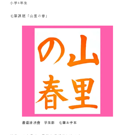
小学4年生
毛筆課題「山里の春」
書道活法會 学生部 毛筆お手本