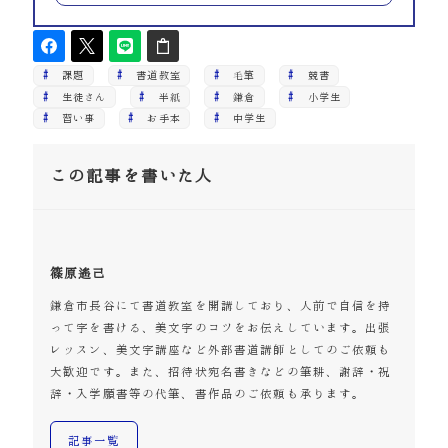
課題
書道教室
毛筆
競書
生徒さん
半紙
鎌倉
小学生
習い事
お手本
中学生
この記事を書いた人
篠原遙己
鎌倉市長谷にて書道教室を開講しており、人前で自信を持
って字を書ける、美文字のコツをお伝えしています。出張
レッスン、美文字講座など外部書道講師としてのご依頼も
大歓迎です。また、招待状宛名書きなどの筆耕、謝辞・祝
辞・入学願書等の代筆、書作品のご依頼も承ります。
記事一覧