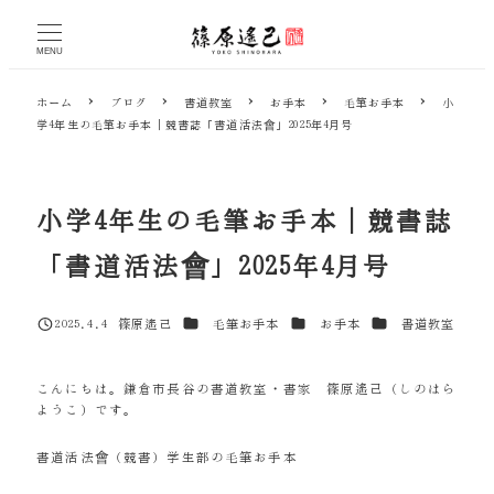
メ
イ
MENU
ン
コ
ホーム
ブログ
書道教室
お手本
毛筆お手本
小
ン
学4年生の毛筆お手本｜競書誌「書道活法會」2025年4月号
テ
ン
ツ
へ
小学4年生の毛筆お手本｜競書誌
移
動
「書道活法會」2025年4月号
カテゴリー
カテゴリー
カテゴリー
2025.4.4
篠原遙己
毛筆お手本
お手本
書道教室
投稿日
著
者
こんにちは。鎌倉市長谷の書道教室・書家 篠原遙己（しのはら
ようこ）です。
書道活法會（競書）学生部の毛筆お手本