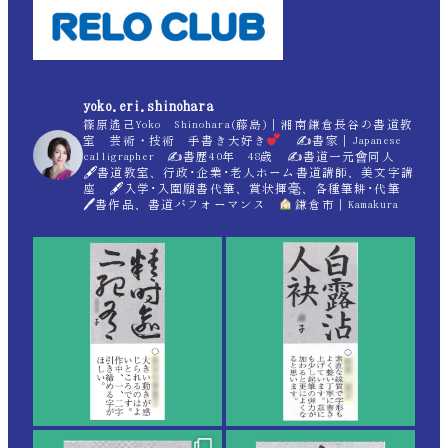
yoko.eri.shinohara
篠原遙己Yoko Shinohara(藤島)｜湘南鎌倉長谷の書道教
室 芸術・技術 手書き大好き
✍
書家｜Japanese
calligrapher ✍
書歴40年 48歳 ✍
書道一元會同人
🖋書道教室、行政･企業･老人ホーム書道講師、美文字講
座 🖋入学･入園願書代筆、賞状揮毫、各種筆耕･代筆
🖊書作品、書道パフォーマンス
鎌倉市｜Kamakura