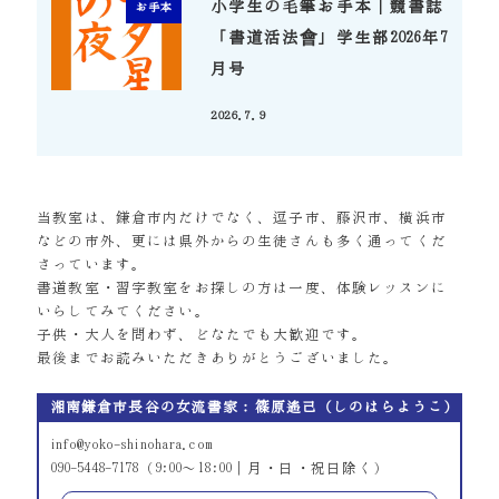
小学生の毛筆お手本｜競書誌
お手本
「書道活法會」学生部2026年7
月号
2026.7.9
投稿日
当教室は、鎌倉市内だけでなく、逗子市、藤沢市、横浜市
などの市外、更には県外からの生徒さんも多く通ってくだ
さっています。
書道教室・習字教室をお探しの方は一度、体験レッスンに
いらしてみてください。
子供・大人を問わず、どなたでも大歓迎です。
最後までお読みいただきありがとうございました。
湘南鎌倉市長谷の女流書家：篠原遙己（しのはらようこ）
info@yoko-shinohara.com
090-5448-7178（9:00～18:00｜月・日・祝日除く）