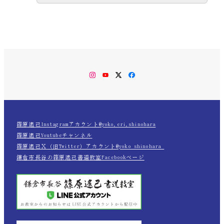
Instagram
YouTube
Twitter
Facebook
篠原遙己Instagramアカウント@yoko.eri.shinohara
篠原遙己Youtubeチャンネル
篠原遙己Ｘ（旧Twitter）アカウント@yoko_shinohara_
鎌倉市長谷の篠原遙己書道教室Facebookページ