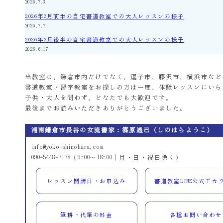
2026.7.8
2026年3月前半の自宅書道教室での大人レッスンの様子
2026.7.7
2026年2月後半の自宅書道教室での大人レッスンの様子
2026.6.17
当教室は、鎌倉市内だけでなく、逗子市、藤沢市、横浜市など
書道教室・習字教室をお探しの方は一度、体験レッスンにいら
子供・大人を問わず、どなたでも大歓迎です。
最後までお読みいただきありがとうございました。
湘南鎌倉市長谷の女流書家：篠原遙己（しのはらようこ）
info@yoko-shinohara.com
090-5448-7178（9:00～18:00｜月・日・祝日除く）
レッスン開講日・お申込み
書道教室LINE公式アカ
筆耕・代筆の料金
各種お問い合わせ