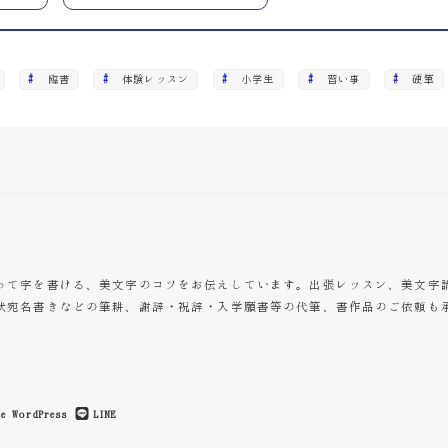
臨書
体験レッスン
小学生
習い事
硬筆
って字を書ける、美文字のコツをお伝えしています。出張レッスン、美文字
状宛名書きなどの筆耕、謝辞・祝辞・入学願書等の代筆、書作品のご依頼も
e
WordPress
LINE