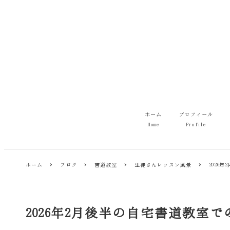
メ
イ
ン
コ
ン
テ
ン
ツ
へ
移
ホーム
プロフィール
動
Home
Profile
ホーム
ブログ
書道教室
生徒さんレッスン風景
2026
2026年2月後半の自宅書道教室