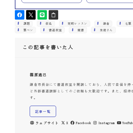
課題
仮名
定期レッスン
鎌倉
毛筆
筆ペン
書道教室
競書
生徒さん
この記事を書いた人
篠原遙己
鎌倉市長谷にて書道教室を開講しており、人前で自信を持
ど外部書道講師としてのご依頼も大歓迎です。また、招待
す。
記事一覧
ウェブサイト
X
Facebook
Instagram
YouTub