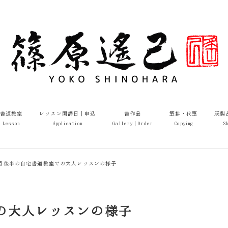
書道教室
レッスン開講日｜申込
書作品
筆耕・代筆
既製
Lesson
Application
Gallery｜Order
Copying
S
年2月後半の自宅書道教室での大人レッスンの様子
での大人レッスンの様子