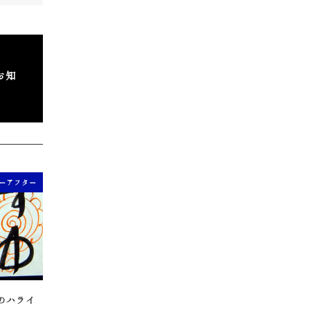
お知
ーアフター
のハライ