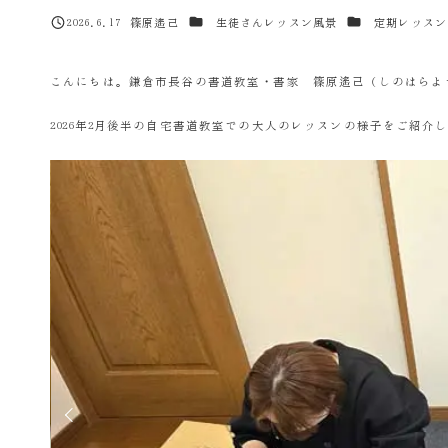
カテゴリー
カテゴリー
2026.6.17
篠原遙己
生徒さんレッスン風景
定期レッスン
投稿日
著
者
こんにちは。鎌倉市長谷の書道教室・書家 篠原遙己（しのはらよ
2026年2月後半の自宅書道教室での大人のレッスンの様子をご紹介