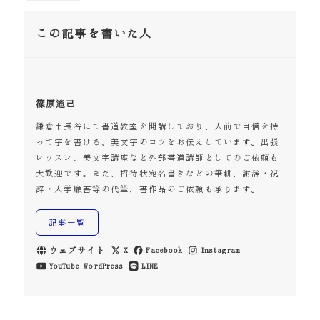
この記事を書いた人
篠原遙己
鎌倉市長谷にて書道教室を開講しており、人前で自信を持
って字を書ける、美文字のコツをお伝えしています。出張
レッスン、美文字講座など外部書道講師としてのご依頼も
大歓迎です。また、招待状宛名書きなどの筆耕、謝辞・祝
辞・入学願書等の代筆、書作品のご依頼も承ります。
記事一覧
ウェブサイト
X
Facebook
Instagram
YouTube
WordPress
LINE