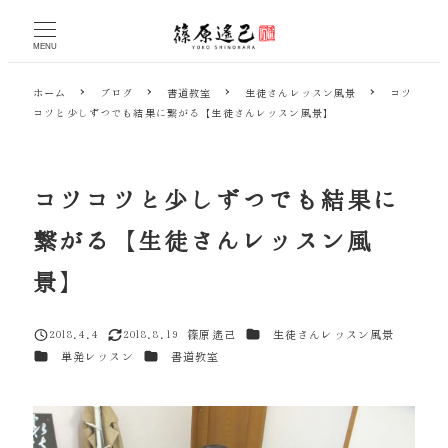
メ
イ
MENU
ン
コ
ホーム
ブログ
書道教室
生徒さんレッスン風景
コツ
ン
コツと少しずつでも結果に繋がる【生徒さんレッスン風景】
テ
ン
ツ
へ
コツコツと少しずつでも結果に
移
動
繋がる【生徒さんレッスン風
景】
カテゴリー
2018.4.4
2018.8.19
篠原遙己
生徒さんレッスン風景
投稿日
更新日
著
カテゴリー
カテゴリー
単発レッスン
書道教室
者