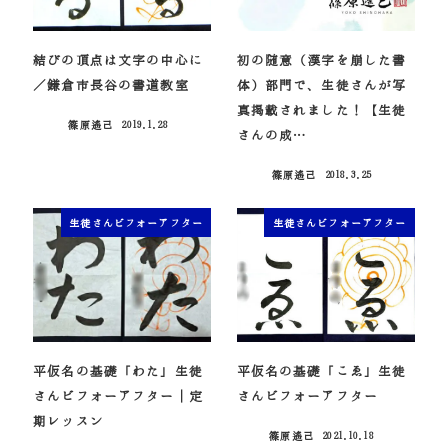
結びの頂点は文字の中心に
初の随意（漢字を崩した書
／鎌倉市長谷の書道教室
体）部門で、生徒さんが写
真掲載されました！【生徒
篠原遙己
2019.1.28
投稿日
さんの成…
篠原遙己
2018.3.25
投稿日
生徒さんビフォーアフター
生徒さんビフォーアフター
平仮名の基礎「わた」生徒
平仮名の基礎「こゑ」生徒
さんビフォーアフター｜定
さんビフォーアフター
期レッスン
篠原遙己
2021.10.18
投稿日