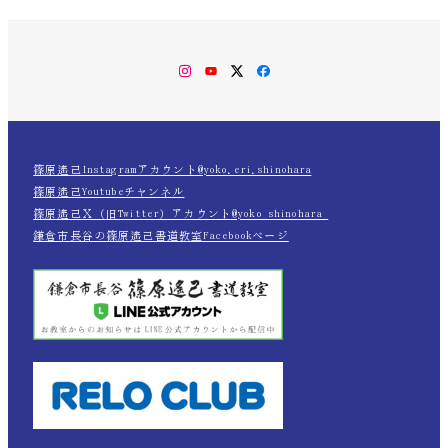
Instagram
YouTube
Twitter
Facebook
篠原遙己Instagramアカウント@yoko.eri.shinohara
篠原遙己Youtubeチャンネル
篠原遙己Ｘ（旧Twitter）アカウント@yoko_shinohara_
鎌倉市長谷の篠原遙己書道教室Facebookページ