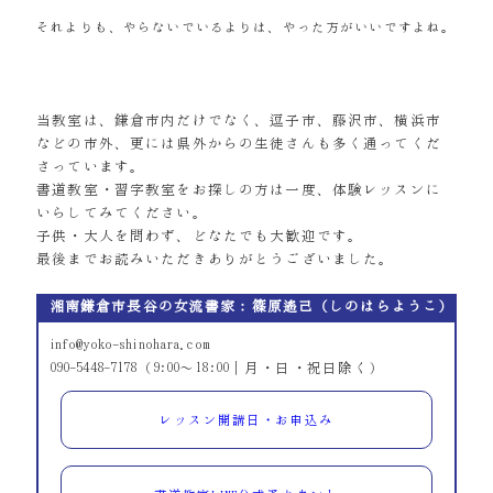
それよりも、やらないでいるよりは、やった方がいいですよね。
当教室は、鎌倉市内だけでなく、逗子市、藤沢市、横浜市
などの市外、更には県外からの生徒さんも多く通ってくだ
さっています。
書道教室・習字教室をお探しの方は一度、体験レッスンに
いらしてみてください。
子供・大人を問わず、どなたでも大歓迎です。
最後までお読みいただきありがとうございました。
湘南鎌倉市長谷の女流書家：篠原遙己（しのはらようこ）
info@yoko-shinohara.com
090-5448-7178（9:00～18:00｜月・日・祝日除く）
レッスン開講日・お申込み