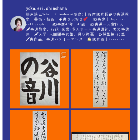
yoko.eri.shinohara
篠原遙己Yoko Shinohara(藤島)｜湘南鎌倉長谷の書道教
室 芸術・技術 手書き大好き
✍
書家｜Japanese
calligrapher ✍
書歴40年 48歳 ✍
書道一元會同人
🖋書道教室、行政･企業･老人ホーム書道講師、美文字講
座 🖋入学･入園願書代筆、賞状揮毫、各種筆耕･代筆
🖊書作品、書道パフォーマンス
鎌倉市｜Kamakura