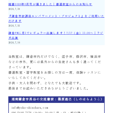
競書2026年8月号が届きました｜書道教室からのお知らせ
2026.7.19
『鎌倉市放課後エンパワーメント・プロジェクト』をご利用いた
だけます
2026.7.18
鎌倉FMに月1でレギュラー出演します！7/17（金）11:30～｜ラジ
オ出演
2026.7.16
当教室は、鎌倉市内だけでなく、逗子市、藤沢市、横浜市
などの市外、更には県外からの生徒さんも多く通ってくだ
さっています。
書道教室・習字教室をお探しの方は一度、体験レッスンに
いらしてみてください。
子供・大人を問わず、どなたでも大歓迎です。
最後までお読みいただきありがとうございました。
湘南鎌倉市長谷の女流書家：篠原遙己（しのはらようこ）
info@yoko-shinohara.com