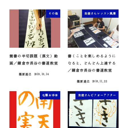
その他
生徒さんレッスン風景
競書の半切課題（漢文）動
書くことを楽しめるように
画／鎌倉市長谷の書道教室
なると、どんどん上達する
／鎌倉市長谷の書道教室
篠原遙己
2019.10.14
投稿日
篠原遙己
2018.11.22
投稿日
毛筆お手本
生徒さんビフォーアフター