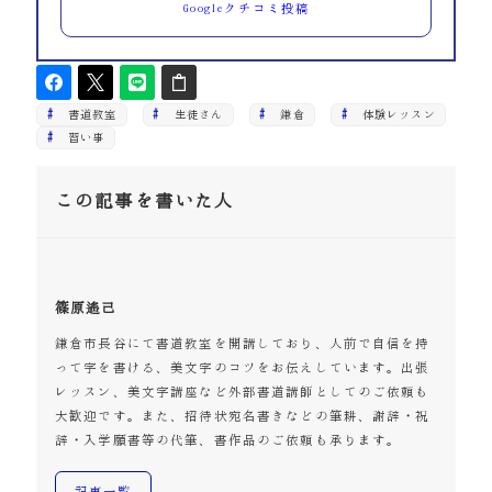
Googleクチコミ投稿
書道教室
生徒さん
鎌倉
体験レッスン
習い事
この記事を書いた人
篠原遙己
鎌倉市長谷にて書道教室を開講しており、人前で自信を持
って字を書ける、美文字のコツをお伝えしています。出張
レッスン、美文字講座など外部書道講師としてのご依頼も
大歓迎です。また、招待状宛名書きなどの筆耕、謝辞・祝
辞・入学願書等の代筆、書作品のご依頼も承ります。
記事一覧