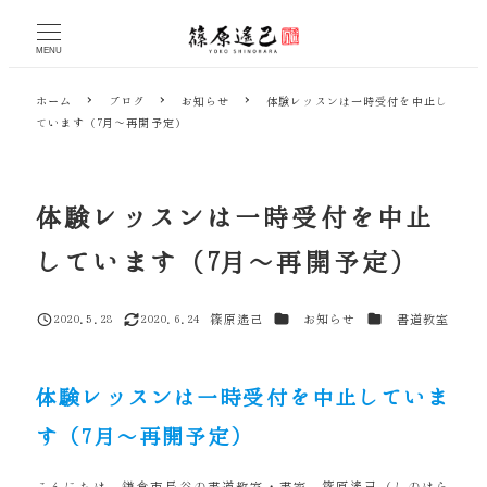
メ
イ
MENU
ン
コ
ホーム
ブログ
お知らせ
体験レッスンは一時受付を中止し
ン
ています（7月～再開予定）
テ
ン
ツ
へ
体験レッスンは一時受付を中止
移
動
しています（7月～再開予定）
カテゴリー
カテゴリー
2020.5.28
2020.6.24
篠原遙己
お知らせ
書道教室
投稿日
更新日
著
者
体験レッスンは一時受付を中止していま
す（7月～再開予定）
こんにちは。鎌倉市長谷の書道教室・書家 篠原遙己（しのはら