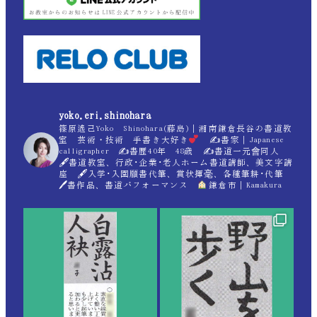
yoko.eri.shinohara
篠原遙己Yoko Shinohara(藤島)｜湘南鎌倉長谷の書道教
室 芸術・技術 手書き大好き
✍
書家｜Japanese
calligrapher ✍
書歴40年 48歳 ✍
書道一元會同人
🖋書道教室、行政･企業･老人ホーム書道講師、美文字講
座 🖋入学･入園願書代筆、賞状揮毫、各種筆耕･代筆
🖊書作品、書道パフォーマンス
鎌倉市｜Kamakura