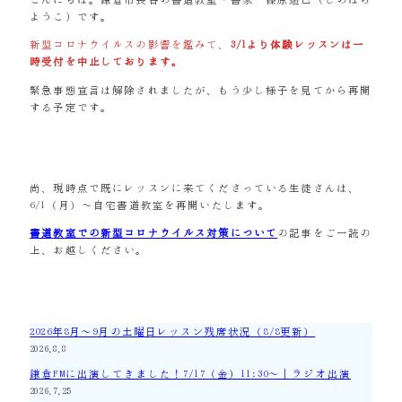
ようこ）です。
新型コロナウイルスの影響を鑑みて、
3/1より体験レッスンは一
時受付を中止しております。
緊急事態宣言は解除されましたが、もう少し様子を見てから再開
する予定です。
尚、現時点で既にレッスンに来てくださっている生徒さんは、
6/1（月）～自宅書道教室を再開いたします。
書道教室での新型コロナウイルス対策について
の記事をご一読の
上、お越しください。
2026年8月～9月の土曜日レッスン残席状況（8/8更新）
2026.8.8
鎌倉FMに出演してきました！7/17（金）11:30～｜ラジオ出演
2026.7.25