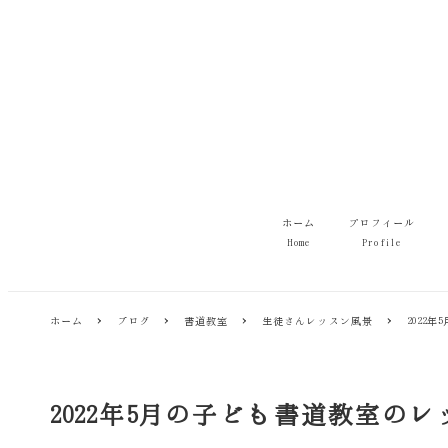
メ
イ
ン
コ
ン
テ
ン
ツ
へ
移
ホーム
プロフィール
動
Home
Profile
ホーム
ブログ
書道教室
生徒さんレッスン風景
2022
2022年5月の子ども書道教室の