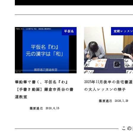
平仮名
定期レッス
筆鉛筆で書く、平仮名『わ』
2025年11月後半の自宅書
【手書き動画】鎌倉市長谷の書
の大人レッスンの様子
道教室
篠原遙己
2026.1.29
投稿日
篠原遙己
2020.6.15
投稿日
この