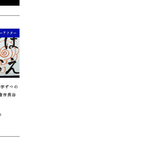
ーアフター
文字ずつの
倉市長谷
5