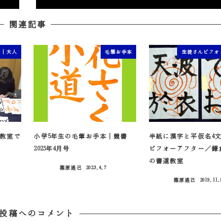
関連記事
ン｜大人
毛筆お手本
生徒さんビフォ
道教室で
小学5年生の毛筆お手本｜競書
半紙に漢字と平仮名4
2023年4月号
ビフォーアフター／鎌
の書道教室
篠原遙己
2023.4.7
投稿日
篠原遙己
2019.11.
投稿日
投稿へのコメント