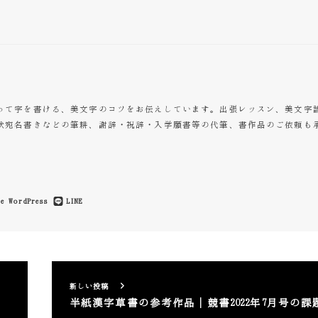
って字を書ける、美文字のコツをお伝えしています。出張レッスン、美文字
状宛名書きなどの筆耕、謝辞・祝辞・入学願書等の代筆、書作品のご依頼も
e
WordPress
LINE
新しい投稿
半紙漢字草書の参考作品｜競書2022年7月号の課