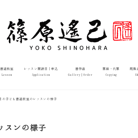
書道教室
レッスン開講日｜申込
書作品
筆耕・代筆
既製
Lesson
Application
Gallery｜Order
Copying
S
年5月の子ども書道教室のレッスンの様子
レッスンの様子