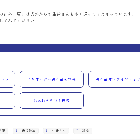
の市外、更には県外からの生徒さんも多く通ってくださっています。
してみてください。
ウント
フルオーダー書作品の料金
書作品オンラインショ
Googleクチコミ投稿
毛筆
書道教室
生徒さん
鎌倉