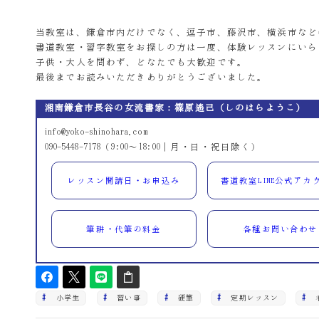
当教室は、鎌倉市内だけでなく、逗子市、藤沢市、横浜市など
書道教室・習字教室をお探しの方は一度、体験レッスンにいら
子供・大人を問わず、どなたでも大歓迎です。
最後までお読みいただきありがとうございました。
湘南鎌倉市長谷の女流書家：篠原遙己（しのはらようこ）
info@yoko-shinohara.com
090-5448-7178（9:00～18:00｜月・日・祝日除く）
レッスン開講日・お申込み
書道教室LINE公式アカ
筆耕・代筆の料金
各種お問い合わせ
小学生
習い事
硬筆
定期レッスン