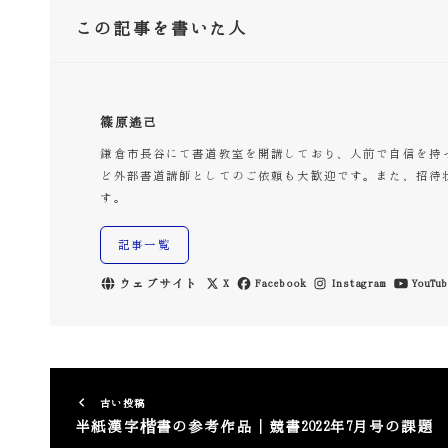
この記事を書いた人
篠原遙己
鎌倉市長谷にて書道教室を開講しており、人前で自信を持
ど外部書道講師としてのご依頼も大歓迎です。また、招待
す。
記事一覧
ウェブサイト
X
Facebook
Instagram
YouTub
古い投稿
半紙漢字楷書の参考作品｜競書2022年7月号の課題