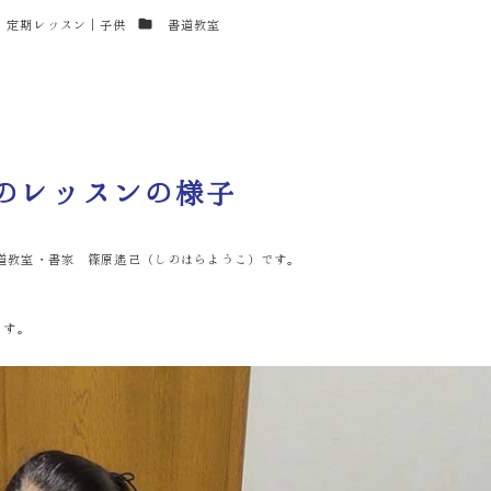
テゴリー
カテゴリー
定期レッスン｜子供
書道教室
室のレッスンの様子
道教室・書家 篠原遙己（しのはらようこ）です。
ます。