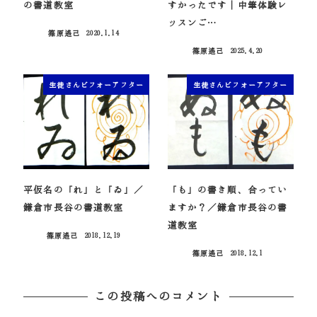
の書道教室
すかったです｜中筆体験レ
ッスンご…
篠原遙己
2020.1.14
投稿日
篠原遙己
2025.4.20
投稿日
生徒さんビフォーアフター
生徒さんビフォーアフター
平仮名の「れ」と「ゐ」／
「も」の書き順、合ってい
鎌倉市長谷の書道教室
ますか？／鎌倉市長谷の書
道教室
篠原遙己
2018.12.19
投稿日
篠原遙己
2018.12.1
投稿日
この投稿へのコメント