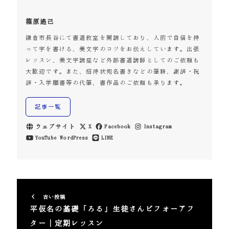
篠原遙己
鎌倉市長谷にて書道教室を開講しており、人前で自信を持
って字を書ける、美文字のコツをお伝えしています。出張
レッスン、美文字講座など外部書道講師としてのご依頼も
大歓迎です。また、招待状宛名書きなどの筆耕、謝辞・祝
辞・入学願書等の代筆、書作品のご依頼も承ります。
記事一覧
ウェブサイト
X
Facebook
Instagram
YouTube
WordPress
LINE
古い投稿
平仮名の基礎「ろる」生徒さんビフォーアフ
ター｜定期レッスン