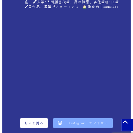
座 🖋入学･入園願書代筆、賞状揮毫、各種筆耕･代筆
🖊書作品、書道パフォーマンス
鎌倉市｜Kamakura
もっと見る
Instagram でフォロー