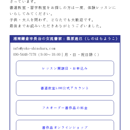
さっています。
書道教室・習字教室をお探しの方は一度、体験レッスンに
いらしてみてください。
子供・大人を問わず、どなたでも大歓迎です。
最後までお読みいただきありがとうございました。
湘南鎌倉市長谷の女流書家：篠原遙己（しのはらようこ）
info@yoko-shinohara.com
090-5448-7178（9:00～18:00｜月・日・祝日除く）
レッスン開講日・お申込み
書道教室LINE公式アカウント
フルオーダー書作品の料金
書作品オンラインショップ