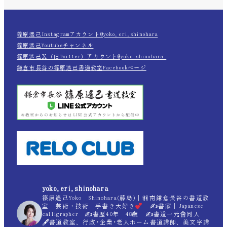
篠原遙己Instagramアカウント@yoko.eri.shinohara
篠原遙己Youtubeチャンネル
篠原遙己Ｘ（旧Twitter）アカウント@yoko_shinohara_
鎌倉市長谷の篠原遙己書道教室Facebookページ
yoko.eri.shinohara
篠原遙己Yoko Shinohara(藤島)｜湘南鎌倉長谷の書道教
室 芸術・技術 手書き大好き
✍
書家｜Japanese
calligrapher ✍
書歴40年 48歳 ✍
書道一元會同人
🖋書道教室、行政･企業･老人ホーム書道講師、美文字講