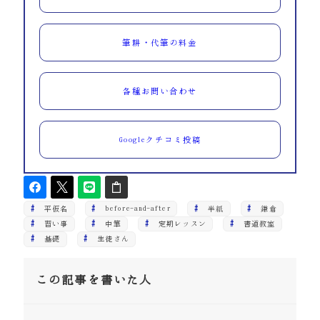
筆耕・代筆の料金
各種お問い合わせ
Googleクチコミ投稿
平仮名
before-and-after
半紙
鎌倉
習い事
中筆
定期レッスン
書道教室
基礎
生徒さん
この記事を書いた人