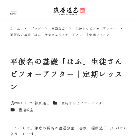
メ
イ
MENU
ン
コ
ホーム
ブログ
書道教室
生徒さんビフォーアフター
ン
平仮名の基礎「ほふ」生徒さんビフォーアフター｜定期レッスン
テ
ン
ツ
へ
平仮名の基礎「ほふ」生徒さん
移
動
ビフォーアフター｜定期レッス
ン
カテゴリー
2024.9.22
篠原遙己
生徒さんビフォーアフター
投稿日
著
カテゴリー
書道教室
者
こんにちは。鎌倉市長谷の書道教室・書家 篠原遙己（しのはら
ようこ）です。