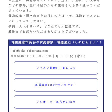
当教室は、鎌倉市内だけでなく、逗子市、藤沢市、横浜市
などの市外、更には県外からの生徒さんも多く通ってくだ
さっています。
書道教室・習字教室をお探しの方は一度、体験レッスンに
いらしてみてください。
子供・大人を問わず、どなたでも大歓迎です。
最後までお読みいただきありがとうございました。
湘南鎌倉市長谷の女流書家：篠原遙己（しのはらようこ）
info@yoko-shinohara.com
090-5448-7178（9:00～18:00｜月・日・祝日除く）
レッスン開講日・お申込み
書道教室LINE公式アカウント
フルオーダー書作品の料金