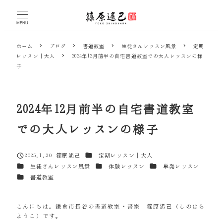
メ
イ
MENU
ン
コ
ホーム
ブログ
書道教室
生徒さんレッスン風景
定期
ン
レッスン｜大人
2024年12月前半の自宅書道教室での大人レッスンの様
テ
子
ン
ツ
へ
移
2024年12月前半の自宅書道教室
動
での大人レッスンの様子
カテゴリー
2025.1.30
篠原遙己
定期レッスン｜大人
投稿日
著
カテゴリー
カテゴリー
カテゴリー
生徒さんレッスン風景
体験レッスン
単発レッスン
者
カテゴリー
書道教室
こんにちは。鎌倉市長谷の書道教室・書家 篠原遙己（しのはら
ようこ）です。