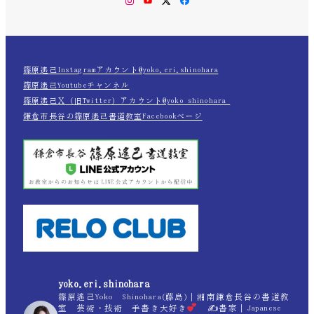
篠原遙己Instagramアカウント@yoko.eri.shinohara
篠原遙己Youtubeチャンネル
篠原遙己Ｘ（旧Twitter）アカウント@yoko_shinohara_
鎌倉市長谷の篠原遙己書道教室Facebookページ
yoko.eri.shinohara
篠原遙己Yoko Shinohara(藤島)｜湘南鎌倉長谷の書道教
室 芸術・技術 手書き大好き
✍
書家｜Japanese