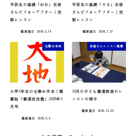
平仮名の基礎「ねむ」生徒
平仮名の基礎「ろる」生徒
さんビフォーアフター｜定
さんビフォーアフター｜定
期レッスン
期レッスン
篠原遙己
2024.2.14
篠原遙己
2024.7.27
投稿日
投稿日
毛筆お手本
生徒さんレッスン風景
小学3年生の毛筆お手本｜競
10月の子ども書道教室のレ
書誌「書道活法會」2025年3
ッスンの様子
月号
篠原遙己
2020.12.23
投稿日
篠原遙己
2025.3.6
投稿日