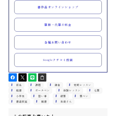
書作品オンラインショップ
筆耕・代筆の料金
各種お問い合わせ
Googleクチコミ投稿
仮名
課題
鎌倉
定期レッスン
臨書
ボールペン
体験レッスン
毛筆
小学生
習い事
硬筆
筆ペン
書道教室
競書
生徒さん