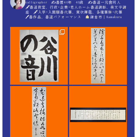
calligrapher ✍
書歴40年 48歳 ✍
書道一元會同人
🖋書道教室、行政･企業･老人ホーム書道講師、美文字講
座 🖋入学･入園願書代筆、賞状揮毫、各種筆耕･代筆
🖊書作品、書道パフォーマンス
鎌倉市｜Kamakura