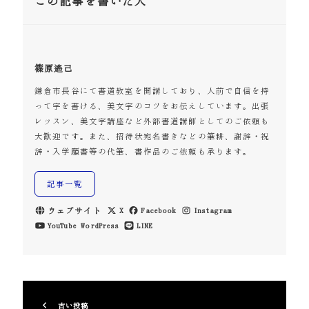
この記事を書いた人
篠原遙己
鎌倉市長谷にて書道教室を開講しており、人前で自信を持
って字を書ける、美文字のコツをお伝えしています。出張
レッスン、美文字講座など外部書道講師としてのご依頼も
大歓迎です。また、招待状宛名書きなどの筆耕、謝辞・祝
辞・入学願書等の代筆、書作品のご依頼も承ります。
記事一覧
ウェブサイト
X
Facebook
Instagram
YouTube
WordPress
LINE
古い投稿