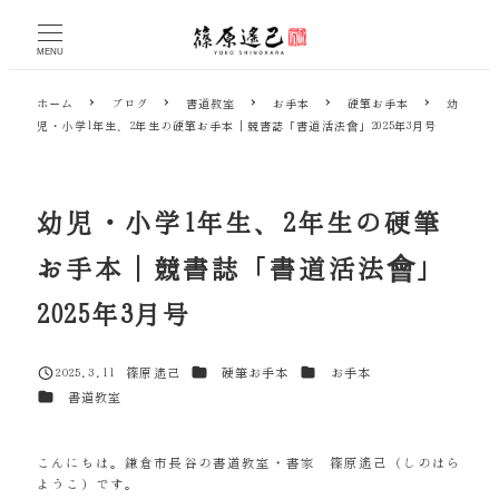
メ
イ
MENU
ン
コ
ホーム
ブログ
書道教室
お手本
硬筆お手本
幼
ン
児・小学1年生、2年生の硬筆お手本｜競書誌「書道活法會」2025年3月号
テ
ン
ツ
へ
幼児・小学1年生、2年生の硬筆
移
動
お手本｜競書誌「書道活法會」
2025年3月号
カテゴリー
カテゴリー
2025.3.11
篠原遙己
硬筆お手本
お手本
投稿日
著
カテゴリー
書道教室
者
こんにちは。鎌倉市長谷の書道教室・書家 篠原遙己（しのはら
ようこ）です。