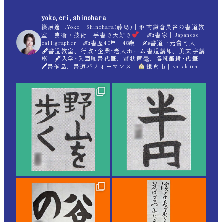
yoko.eri.shinohara
篠原遙己Yoko Shinohara(藤島)｜湘南鎌倉長谷の書道教
室 芸術・技術 手書き大好き
✍
書家｜Japanese
calligrapher ✍
書歴40年 48歳 ✍
書道一元會同人
🖋書道教室、行政･企業･老人ホーム書道講師、美文字講
座 🖋入学･入園願書代筆、賞状揮毫、各種筆耕･代筆
🖊書作品、書道パフォーマンス
鎌倉市｜Kamakura