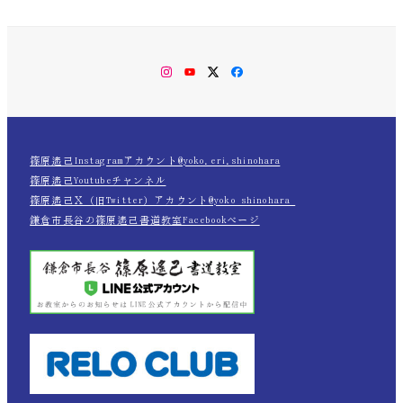
Instagram
YouTube
Twitter
Facebook
篠原遙己Instagramアカウント@yoko.eri.shinohara
篠原遙己Youtubeチャンネル
篠原遙己Ｘ（旧Twitter）アカウント@yoko_shinohara_
鎌倉市長谷の篠原遙己書道教室Facebookページ