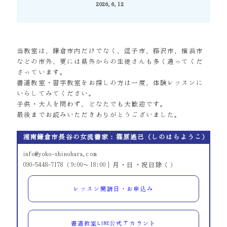
2026.6.12
投稿日
当教室は、鎌倉市内だけでなく、逗子市、藤沢市、横浜市
などの市外、更には県外からの生徒さんも多く通ってくだ
さっています。
書道教室・習字教室をお探しの方は一度、体験レッスンに
いらしてみてください。
子供・大人を問わず、どなたでも大歓迎です。
最後までお読みいただきありがとうございました。
湘南鎌倉市長谷の女流書家：篠原遙己（しのはらようこ）
info@yoko-shinohara.com
090-5448-7178（9:00～18:00｜月・日・祝日除く）
レッスン開講日・お申込み
書道教室LINE公式アカウント