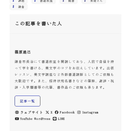
課題
書道教室
競書
生徒さん
鎌倉
この記事を書いた人
篠原遙己
鎌倉市長谷にて書道教室を開講しており、人前で自信を持
って字を書ける、美文字のコツをお伝えしています。出張
レッスン、美文字講座など外部書道講師としてのご依頼も
大歓迎です。また、招待状宛名書きなどの筆耕、謝辞・祝
辞・入学願書等の代筆、書作品のご依頼も承ります。
記事一覧
ウェブサイト
X
Facebook
Instagram
YouTube
WordPress
LINE