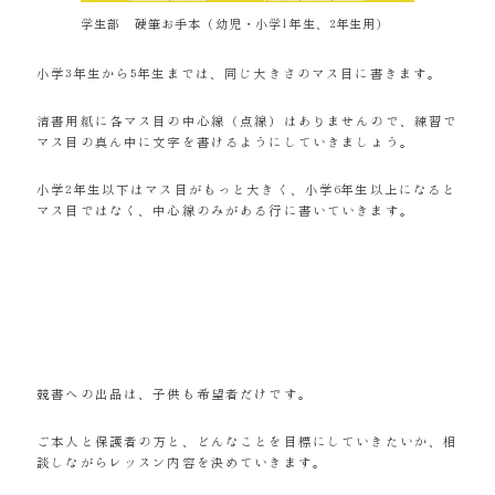
学生部 硬筆お手本（幼児・小学1年生、2年生用）
小学3年生から5年生までは、同じ大きさのマス目に書きます。
清書用紙に各マス目の中心線（点線）はありませんので、練習で
マス目の真ん中に文字を書けるようにしていきましょう。
小学2年生以下はマス目がもっと大きく、小学6年生以上になると
マス目ではなく、中心線のみがある行に書いていきます。
競書への出品は、子供も希望者だけです。
ご本人と保護者の方と、どんなことを目標にしていきたいか、相
談しながらレッスン内容を決めていきます。