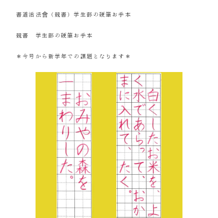
書道活法會（競書）学生部の硬筆お手本
競書 学生部の硬筆お手本
＊今号から新学年での課題となります＊