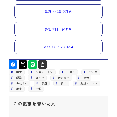
筆耕・代筆の料金
各種お問い合わせ
Googleクチコミ投稿
臨書
体験レッスン
小学生
習い事
硬筆
筆ペン
書道教室
競書
生徒さん
課題
仮名
定期レッスン
鎌倉
毛筆
この記事を書いた人