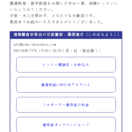
書道教室・習字教室をお探しの方は一度、体験レッスンに
いらしてみてください。
子供・大人を問わず、どなたでも大歓迎です。
最後までお読みいただきありがとうございました。
湘南鎌倉市長谷の女流書家：篠原遙己（しのはらようこ）
info@yoko-shinohara.com
090-5448-7178（9:00～18:00｜月・日・祝日除く）
レッスン開講日・お申込み
書道教室LINE公式アカウント
フルオーダー書作品の料金
書作品オンラインショップ