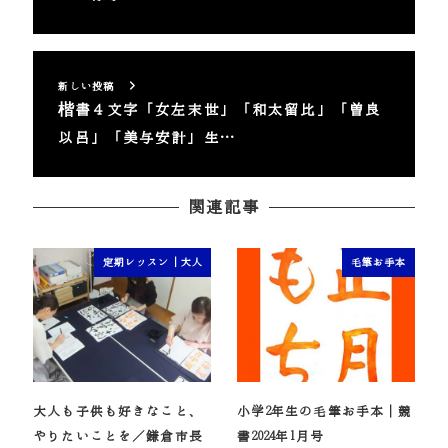
新しい投稿
楷書４文字「女左末世」「和太留比」「曽良
以呂」「美与安計」生…
関連記事
定期レッスン｜大人
毛筆お手本
大人も子供も好きなこと、
小学2年生の毛筆お手本｜競
やりたいことを／鎌倉市長
書2024年1月号