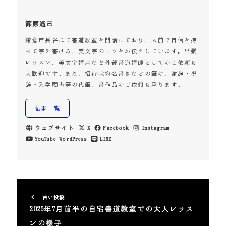
篠原遙己
鎌倉市長谷にて書道教室を開講しており、人前で自信を持
って字を書ける、美文字のコツをお伝えしています。出張
レッスン、美文字講座など外部書道講師としてのご依頼も
大歓迎です。また、招待状宛名書きなどの筆耕、謝辞・祝
辞・入学願書等の代筆、書作品のご依頼も承ります。
記事一覧
ウェブサイト
X
Facebook
Instagram
YouTube
WordPress
LINE
古い投稿
2025年7月前半の自宅書道教室での大人レッス
ンの様子