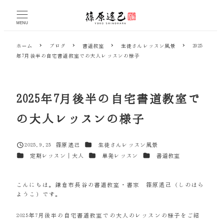
メ
イ
MENU
ン
コ
ホーム
ブログ
書道教室
生徒さんレッスン風景
2025
ン
年7月後半の自宅書道教室での大人レッスンの様子
テ
ン
ツ
へ
2025年7月後半の自宅書道教室で
移
動
の大人レッスンの様子
カテゴリー
2025.9.25
篠原遙己
生徒さんレッスン風景
投稿日
著
カテゴリー
カテゴリー
カテゴリー
定期レッスン｜大人
単発レッスン
書道教室
者
こんにちは。鎌倉市長谷の書道教室・書家 篠原遙己（しのはら
ようこ）です。
2025年7月後半の自宅書道教室での大人のレッスンの様子をご紹