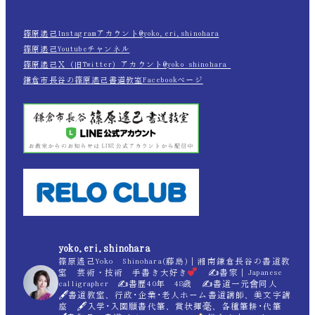
篠原遙己Instagramアカウント@yoko.eri.shinohara
篠原遙己Youtubeチャンネル
篠原遙己Ｘ（旧Twitter）アカウント@yoko_shinohara_
鎌倉市長谷の篠原遙己書道教室Facebookページ
yoko.eri.shinohara
篠原遙己Yoko Shinohara(藤島)｜湘南鎌倉長谷の書道教
室 芸術・技術 手書き大好き
✍
書家｜Japanese
calligrapher ✍
書歴40年 48歳 ✍
書道一元會同人
🖋書道教室、行政･企業･老人ホーム書道講師、美文字講
座 🖋入学･入園願書代筆、賞状揮毫、各種筆耕･代筆