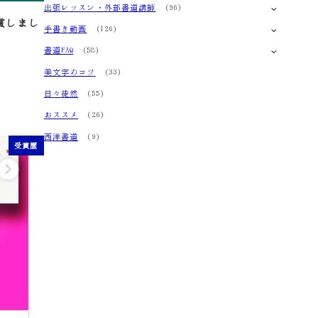
出張レッスン・外部書道講師
(96)
賞しまし
手書き動画
(126)
書道FAQ
(58)
美文字のコツ
(33)
日々徒然
(55)
おススメ
(26)
西洋書道
(9)
受賞歴