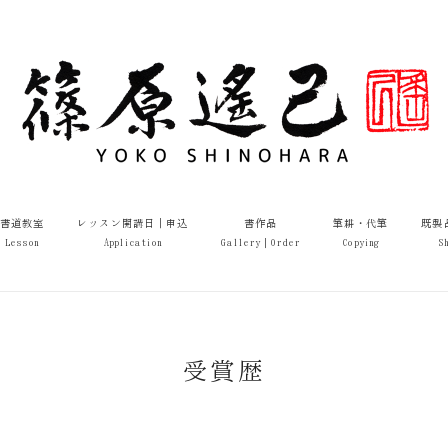
書道教室
レッスン開講日｜申込
書作品
筆耕・代筆
既製
Lesson
Application
Gallery｜Order
Copying
S
受賞歴