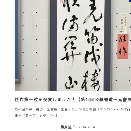
佳作第一位を受賞しました！【第43回公募書道一元會
第43回公募 書道一元會展に出品した、半切２枚継（35×270cm）の作
佳作（第一位）を受 […]
篠原遙己
2015.2.13
投稿日