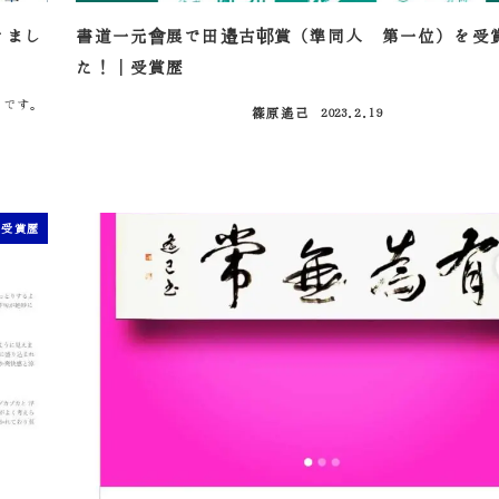
きまし
書道一元會展で田邉古邨賞（準同人 第一位）を受
た！｜受賞歴
）です。
篠原遙己
2023.2.19
投稿日
受賞歴