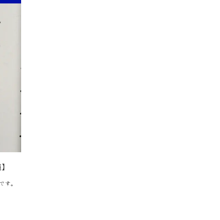
展】
品です。