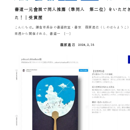
書道一元會展で同人推薦（準同人 第二位）をいただ
た！｜受賞歴
こんにちは。鎌倉市長谷の書道教室・書家 篠原遙己（しのはらようこ
来週から開催される、書道一 […]
篠原遙己
2024.2.18
投稿日