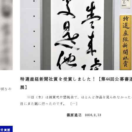
】
特選産経新聞社賞を受賞しました！【第44回公募書
展】
の係りの
11日（木）は授賞式や懇親会で、ほとんど作品を見られなかった
日にまた観に行ったのです。 […]
篠原遙己
2016.2.13
投稿日
受賞歴