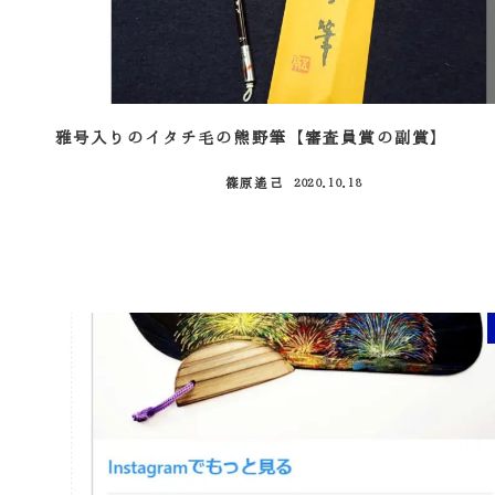
雅号入りのイタチ毛の熊野筆【審査員賞の副賞】
篠原遙己
2020.10.18
投稿日