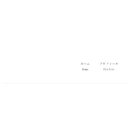
メ
イ
ン
コ
ン
テ
ン
ツ
へ
移
ホーム
プロフィール
動
Home
Profile