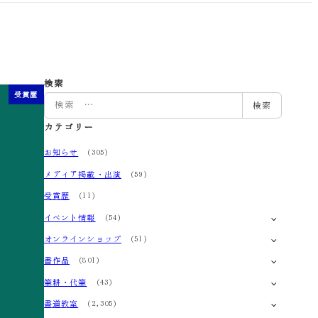
検索
受賞歴
検
検索
索
カテゴリー
お知らせ
(305)
メディア掲載・出演
(59)
受賞歴
(11)
イベント情報
(54)
オンラインショップ
(51)
書作品
(801)
筆耕・代筆
(43)
書道教室
(2,305)