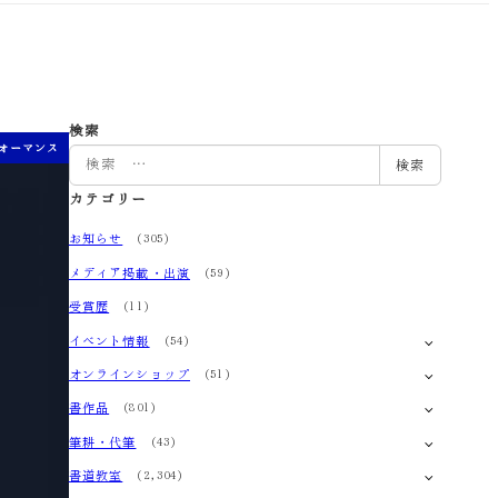
検索
ォーマンス
検
検索
索
カテゴリー
お知らせ
(305)
メディア掲載・出演
(59)
受賞歴
(11)
イベント情報
(54)
オンラインショップ
(51)
書作品
(801)
筆耕・代筆
(43)
書道教室
(2,304)