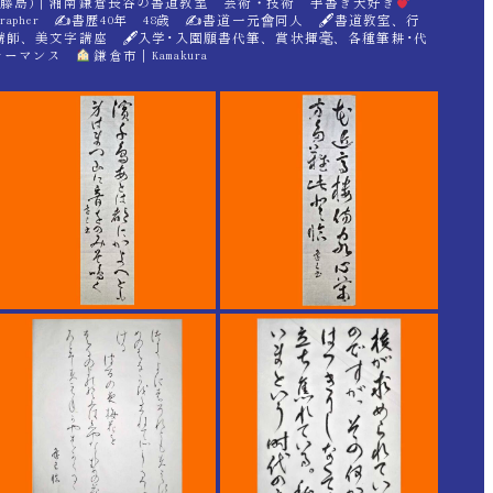
hara(藤島)｜湘南鎌倉長谷の書道教室 芸術・技術 手書き大好き
grapher ✍
書歴40年 48歳 ✍
書道一元會同人 🖋書道教室、行
講師、美文字講座 🖋入学･入園願書代筆、賞状揮毫、各種筆耕･代
フォーマンス
鎌倉市｜Kamakura