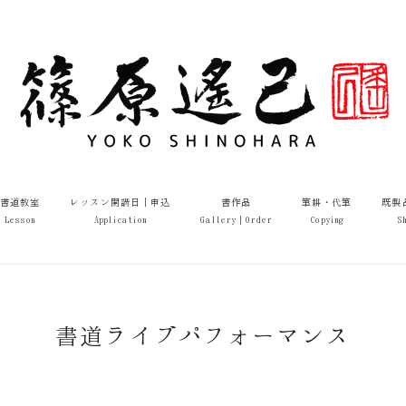
書道教室
レッスン開講日｜申込
書作品
筆耕・代筆
既製
Lesson
Application
Gallery｜Order
Copying
S
書道ライブパフォーマンス