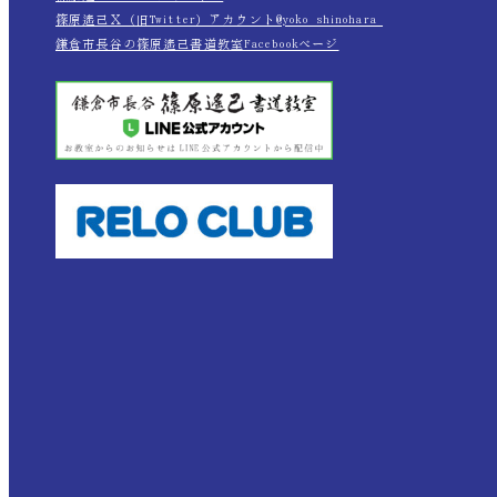
篠原遙己Ｘ（旧Twitter）アカウント@yoko_shinohara_
鎌倉市長谷の篠原遙己書道教室Facebookページ