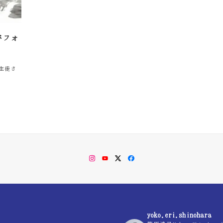
パフォ
生徒さ
Instagram
YouTube
Twitter
Facebook
yoko.eri.shinohara