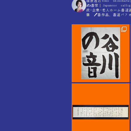
篠原遙己Yoko Shino
✍
書家｜Japanese calli
政･企業･老人ホーム書道
筆 🖊書作品、書道パ