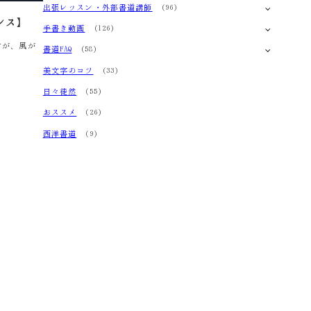
出張レッスン・外部書道講師
(96)
ンス】
手書き動画
(126)
すが、風が
書道FAQ
(58)
美文字のコツ
(33)
日々徒然
(55)
おススメ
(26)
西洋書道
(9)