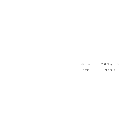
メ
イ
ン
コ
ン
テ
ン
ツ
へ
移
ホーム
プロフィール
動
Home
Profile