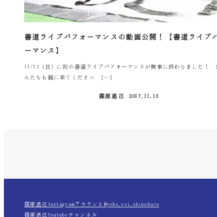
書道ライブパフォーマンスの動画公開！【書道ライブ
ーマンス】
11/12（日）に初の書道ライブパフォーマンスが無事に終わりました！ 
んたちも観に来てくださっ […]
篠原遙己
2017.11.13
投稿日
篠原遙己Instagramアカウント@yoko.eri.shinohara
篠原遙己Youtubeチャンネル