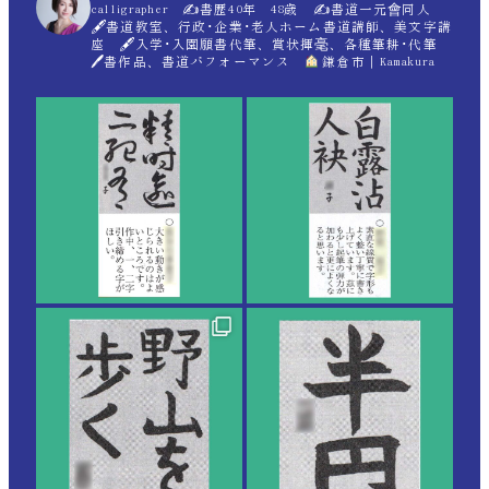
calligrapher ✍
書歴40年 48歳 ✍
書道一元會同人
🖋書道教室、行政･企業･老人ホーム書道講師、美文字講
座 🖋入学･入園願書代筆、賞状揮毫、各種筆耕･代筆
🖊書作品、書道パフォーマンス
鎌倉市｜Kamakura