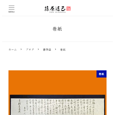
メ
イ
MENU
ン
コ
ン
巻紙
テ
ン
ツ
へ
ホーム
ブログ
書作品
巻紙
移
動
巻紙