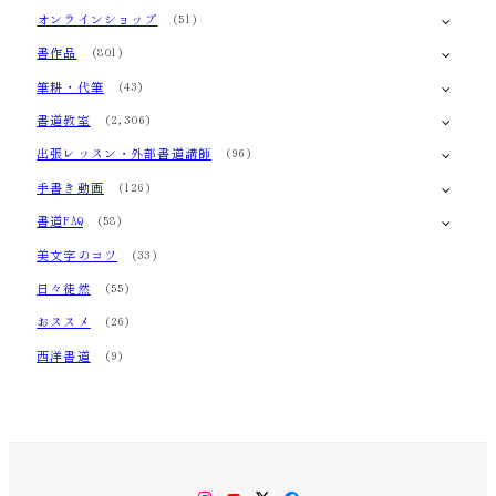
オンラインショップ
(51)
書作品
(801)
筆耕・代筆
(43)
書道教室
(2,306)
出張レッスン・外部書道講師
(96)
手書き動画
(126)
書道FAQ
(58)
美文字のコツ
(33)
日々徒然
(55)
おススメ
(26)
西洋書道
(9)