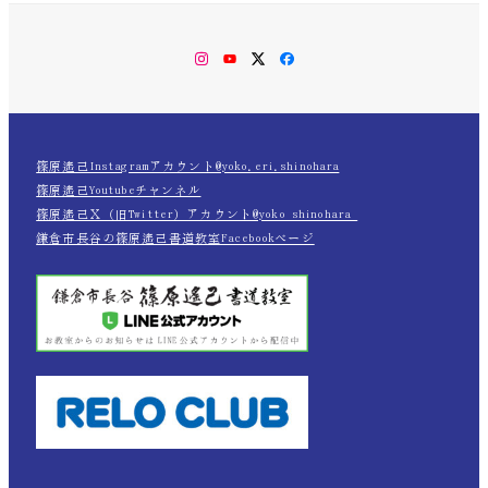
Instagram
YouTube
Twitter
Facebook
篠原遙己Instagramアカウント@yoko.eri.shinohara
篠原遙己Youtubeチャンネル
篠原遙己Ｘ（旧Twitter）アカウント@yoko_shinohara_
鎌倉市長谷の篠原遙己書道教室Facebookページ