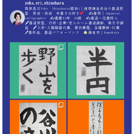
yoko.eri.shinohara
篠原遙己Yoko Shinohara(藤島)｜湘南鎌倉長谷の書道教
室 芸術・技術 手書き大好き
✍
書家｜Japanese
calligrapher ✍
書歴40年 48歳 ✍
書道一元會同人
🖋書道教室、行政･企業･老人ホーム書道講師、美文字講
座 🖋入学･入園願書代筆、賞状揮毫、各種筆耕･代筆
🖊書作品、書道パフォーマンス
鎌倉市｜Kamakura