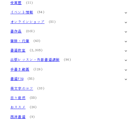
受賞歴
(11)
イベント情報
(54)
オンラインショップ
(51)
書作品
(801)
筆耕・代筆
(43)
書道教室
(2,305)
出張レッスン・外部書道講師
(96)
手書き動画
(126)
書道FAQ
(58)
美文字のコツ
(33)
日々徒然
(55)
おススメ
(26)
西洋書道
(9)