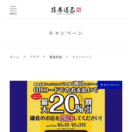
メ
イ
MENU
ン
コ
ン
キャンペーン
テ
ン
ツ
へ
ホーム
ブログ
書道教室
キャンペーン
移
動
キャンペーン