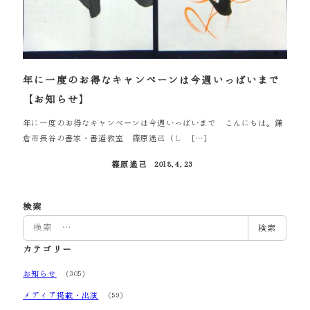
年に一度のお得なキャンペーンは今週いっぱいまで
【お知らせ】
年に一度のお得なキャンペーンは今週いっぱいまで こんにちは。鎌
倉市長谷の書家・書道教室 篠原遙己（し […]
篠原遙己
2018.4.23
投稿日
検索
検
検索
索
カテゴリー
お知らせ
(305)
メディア掲載・出演
(59)