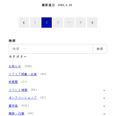
篠原遙己
2022.2.22
投稿日
投
2
…
1
3
5
稿
の
検索
検
検索
ペ
索
カテゴリー
ー
お知らせ
(305)
ジ
メディア掲載・出演
(59)
送
受賞歴
(11)
り
イベント情報
(54)
オンラインショップ
(51)
書作品
(801)
筆耕・代筆
(43)