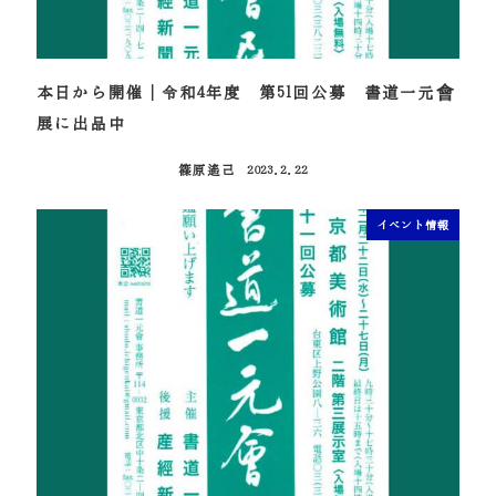
本日から開催｜令和4年度 第51回公募 書道一元會
展に出品中
篠原遙己
2023.2.22
投稿日
イベント情報