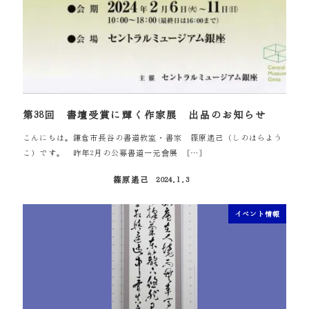
第38回 書壇受賞に輝く作家展 出品のお知らせ
こんにちは。鎌倉市長谷の書道教室・書家 篠原遙己（しのはらよう
こ）です。 昨年2月の公募書道一元會展 […]
篠原遙己
2024.1.3
投稿日
イベント情報