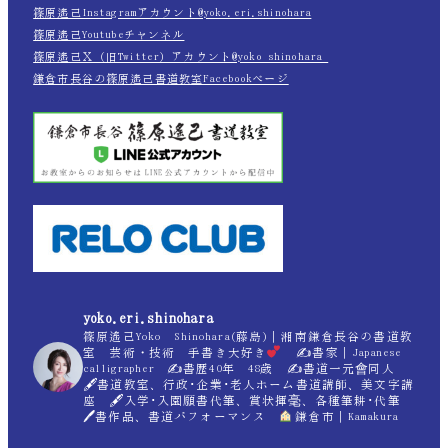
篠原遙己Instagramアカウント@yoko.eri.shinohara
篠原遙己Youtubeチャンネル
篠原遙己Ｘ（旧Twitter）アカウント@yoko_shinohara_
鎌倉市長谷の篠原遙己書道教室Facebookページ
yoko.eri.shinohara
篠原遙己Yoko Shinohara(藤島)｜湘南鎌倉長谷の書道教
室 芸術・技術 手書き大好き
✍
書家｜Japanese
calligrapher ✍
書歴40年 48歳 ✍
書道一元會同人
🖋書道教室、行政･企業･老人ホーム書道講師、美文字講
座 🖋入学･入園願書代筆、賞状揮毫、各種筆耕･代筆
🖊書作品、書道パフォーマンス
鎌倉市｜Kamakura