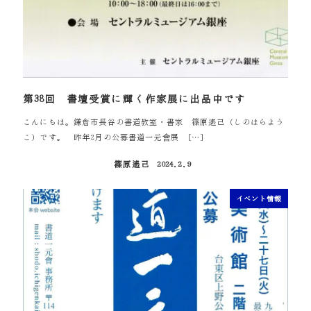
第38回 書壇受賞に輝く作家展に出品中です
こんにちは。鎌倉市長谷の書道教室・書家 篠原遙己（しのはらよう
こ）です。 昨年2月の公募書道一元會展 […]
篠原遙己
2024.2.9
投稿日
イベント情報