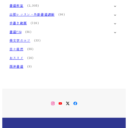
書道教室
(2,305)
出張レッスン・外部書道講師
(96)
手書き動画
(126)
書道FAQ
(58)
美文字のコツ
(33)
日々徒然
(55)
おススメ
(26)
西洋書道
(9)
Instagram
YouTube
Twitter
Facebook