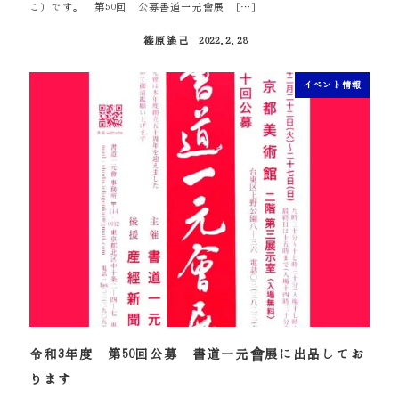
こ）です。 第50回 公募書道一元會展 […]
篠原遙己
2022.2.28
投稿日
イベント情報
令和3年度 第50回公募 書道一元會展に出品してお
ります