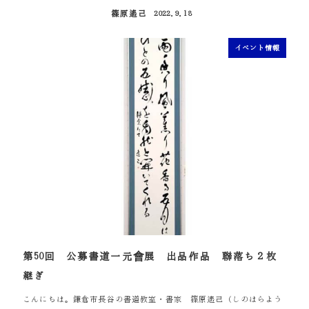
篠原遙己
2022.9.18
投稿日
イベント情報
第50回 公募書道一元會展 出品作品 聯落ち２枚
継ぎ
こんにちは。鎌倉市長谷の書道教室・書家 篠原遙己（しのはらよう