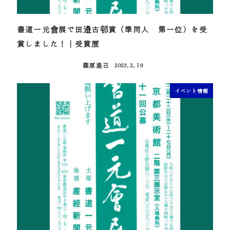
書道一元會展で田邉古邨賞（準同人 第一位）を受
賞しました！｜受賞歴
篠原遙己
2023.2.19
投稿日
イベント情報