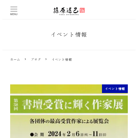
メ
イ
MENU
ン
コ
ン
イベント情報
テ
ン
ツ
へ
ホーム
ブログ
イベント情報
移
動
イベント情報