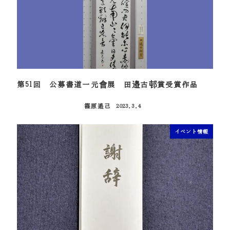
第51回 公募書道一元會展 田邉古邨賞受賞作品
篠原遙己
2023.3.4
投稿日
イベント情報