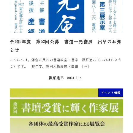
令和5年度 第52回公募 書道一元會展 出品のお知
らせ
こんにちは。鎌倉市長谷の書道教室・書家 篠原遙己（しのはらよう
こ）です。 昨年度、準同人最高賞（田邉 […]
篠原遙己
2024.1.4
投稿日
イベント情報