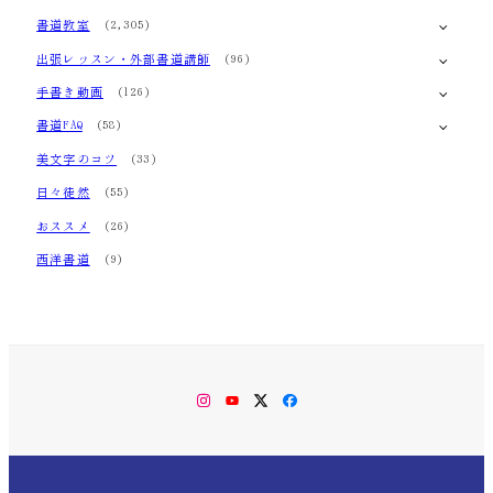
書道教室
(2,305)
出張レッスン・外部書道講師
(96)
手書き動画
(126)
書道FAQ
(58)
美文字のコツ
(33)
日々徒然
(55)
おススメ
(26)
西洋書道
(9)
Instagram
YouTube
Twitter
Facebook