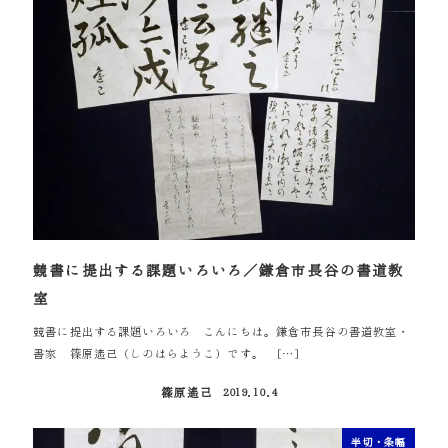
競書に提出する課題いろいろ／鎌倉市長谷の書道教
室
競書に提出する課題いろいろ こんにちは。鎌倉市長谷の書道教室・
書家 篠原遙己（しのはらようこ）です。 […]
篠原遙己
2019.10.4
投稿日
半切・条幅