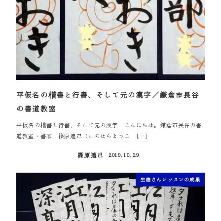
平仮名の楷書と行書、そして元の漢字／鎌倉市長谷
の書道教室
平仮名の楷書と行書、そして元の漢字 こんにちは。鎌倉市長谷の書
道教室・書家 篠原遙己（しのはらようこ […]
篠原遙己
2019.10.29
投稿日
生徒さんレッスンの成果