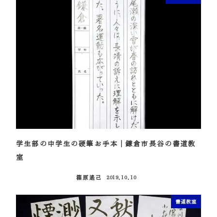
学生部の中学生の硬筆お手本｜鎌倉市長谷の書道教
室
篠原遙己
2019.10.10
投稿日
書道教室