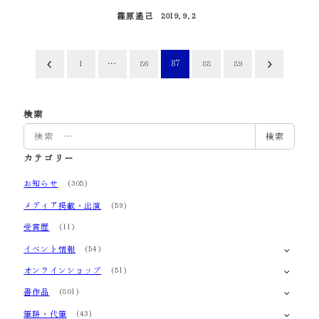
篠原遙己
2019.9.2
投稿日
投
…
87
1
86
88
89
稿
の
検索
検
検索
ペ
索
カテゴリー
ー
お知らせ
(305)
ジ
メディア掲載・出演
(59)
送
受賞歴
(11)
り
イベント情報
(54)
オンラインショップ
(51)
書作品
(801)
筆耕・代筆
(43)