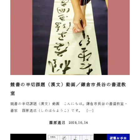
競書の半切課題（漢文）動画／鎌倉市長谷の書道教
室
競書の半切課題（漢文）動画 こんにちは。鎌倉市長谷の書道教室・
書家 篠原遙己（しのはらようこ）です。 […]
篠原遙己
2019.10.14
投稿日
硬筆お手本