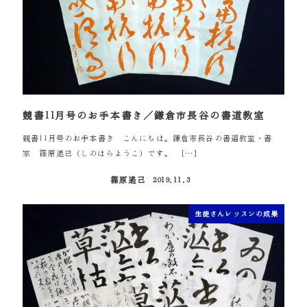
競書11月号のお手本書き／鎌倉市長谷の書道教室
競書11月号のお手本書き こんにちは。鎌倉市長谷の書道教室・書
家 篠原遙己（しのはらようこ）です。 […]
篠原遙己
2019.11.3
投稿日
生徒さんレッスンの成果