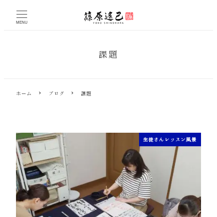
メ
イ
MENU
ン
コ
ン
課題
テ
ン
ツ
へ
ホーム
ブログ
課題
移
動
生徒さんレッスン風景