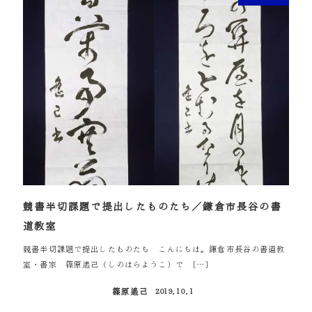
競書半切課題で提出したものたち／鎌倉市長谷の書
道教室
競書半切課題で提出したものたち こんにちは。鎌倉市長谷の書道教
室・書家 篠原遙己（しのはらようこ）で […]
篠原遙己
2019.10.1
投稿日