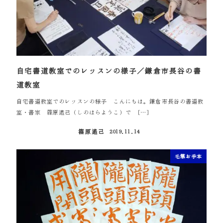
自宅書道教室でのレッスンの様子／鎌倉市長谷の書
道教室
自宅書道教室でのレッスンの様子 こんにちは。鎌倉市長谷の書道教
室・書家 篠原遙己（しのはらようこ）で […]
篠原遙己
2019.11.14
投稿日
毛筆お手本