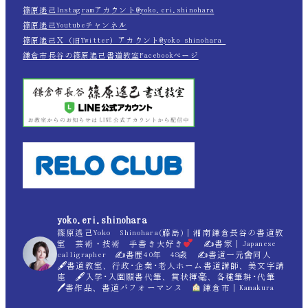
篠原遙己Instagramアカウント@yoko.eri.shinohara
篠原遙己Youtubeチャンネル
篠原遙己Ｘ（旧Twitter）アカウント@yoko_shinohara_
鎌倉市長谷の篠原遙己書道教室Facebookページ
yoko.eri.shinohara
篠原遙己Yoko Shinohara(藤島)｜湘南鎌倉長谷の書道教
室 芸術・技術 手書き大好き
✍
書家｜Japanese
calligrapher ✍
書歴40年 48歳 ✍
書道一元會同人
🖋書道教室、行政･企業･老人ホーム書道講師、美文字講
座 🖋入学･入園願書代筆、賞状揮毫、各種筆耕･代筆
🖊書作品、書道パフォーマンス
鎌倉市｜Kamakura