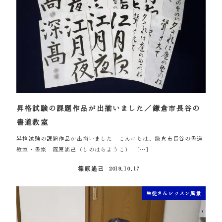
昇格試験の課題作品が出揃いました／鎌倉市長谷の
書道教室
昇格試験の課題作品が出揃いました こんにちは。鎌倉市長谷の書道
教室・書家 篠原遙己（しのはらようこ） […]
篠原遙己
2019.10.17
投稿日
生徒さんレッスン風景