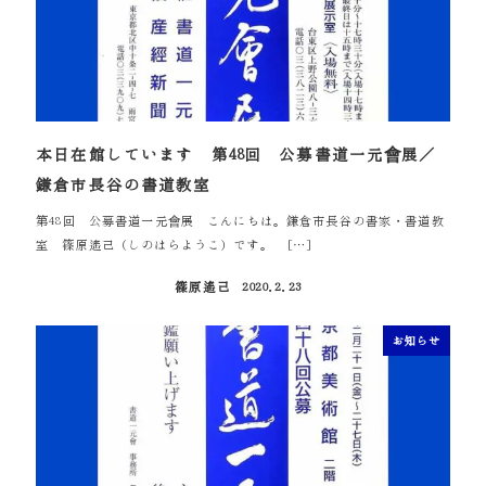
本日在館しています 第48回 公募書道一元會展／
鎌倉市長谷の書道教室
第48回 公募書道一元會展 こんにちは。鎌倉市長谷の書家・書道教
室 篠原遙己（しのはらようこ）です。 […]
篠原遙己
2020.2.23
投稿日
お知らせ