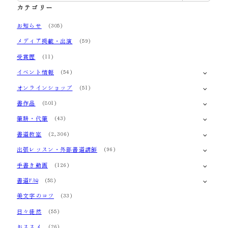
カテゴリー
お知らせ
(305)
メディア掲載・出演
(59)
受賞歴
(11)
イベント情報
(54)
オンラインショップ
(51)
書作品
(801)
筆耕・代筆
(43)
書道教室
(2,306)
出張レッスン・外部書道講師
(96)
手書き動画
(126)
書道FAQ
(58)
美文字のコツ
(33)
日々徒然
(55)
おススメ
(26)