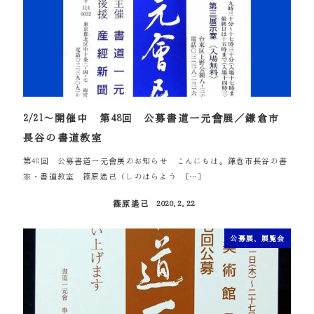
2/21～開催中 第48回 公募書道一元會展／鎌倉市
長谷の書道教室
第48回 公募書道一元會展のお知らせ こんにちは。鎌倉市長谷の書
家・書道教室 篠原遙己（しのはらよう […]
篠原遙己
2020.2.22
投稿日
公募展、展覧会