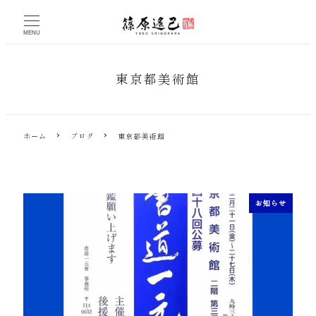
メ
イ
MENU
ン
コ
ン
東京都美術館
テ
ン
ツ
へ
ホーム
ブログ
東京都美術館
移
動
お知らせ