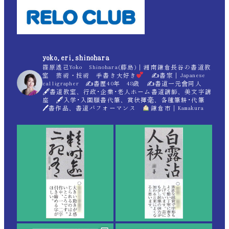
yoko.eri.shinohara
篠原遙己Yoko Shinohara(藤島)｜湘南鎌倉長谷の書道教
室 芸術・技術 手書き大好き
✍
書家｜Japanese
calligrapher ✍
書歴40年 48歳 ✍
書道一元會同人
🖋書道教室、行政･企業･老人ホーム書道講師、美文字講
座 🖋入学･入園願書代筆、賞状揮毫、各種筆耕･代筆
🖊書作品、書道パフォーマンス
鎌倉市｜Kamakura