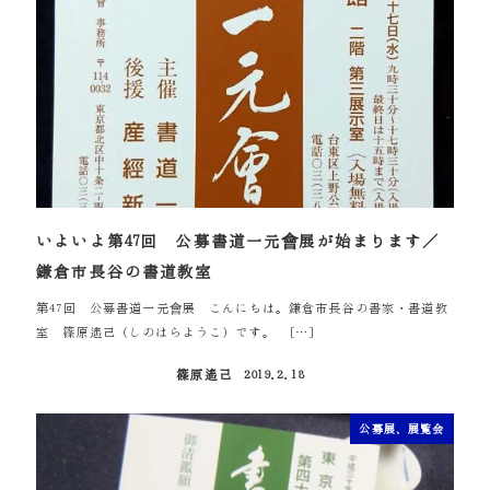
いよいよ第47回 公募書道一元會展が始まります／
鎌倉市長谷の書道教室
第47回 公募書道一元會展 こんにちは。鎌倉市長谷の書家・書道教
室 篠原遙己（しのはらようこ）です。 […]
篠原遙己
2019.2.18
投稿日
公募展、展覧会